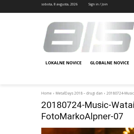
sobota, 8 avgusta, 2026
Sign in / Join
LOKALNE NOVICE
GLOBALNE NOVICE
Home
MetalDays 2018 – drugi dan
20180724-Music
20180724-Music-Watai
FotoMarkoAlpner-07