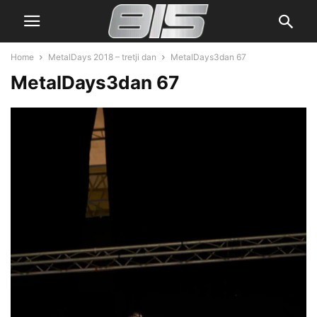
Home
MetalDays 2018 – tretji dan
MetalDays3dan 67
MetalDays3dan 67