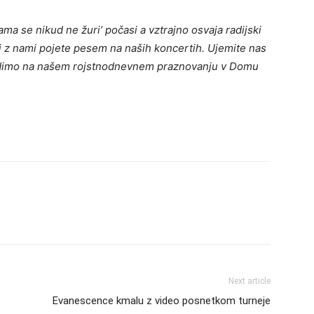
ama se nikud ne žuri’ počasi a vztrajno osvaja radijski
j z nami pojete pesem na naših koncertih. Ujemite nas
idimo na našem rojstnodnevnem praznovanju v Domu
Next article
Evanescence kmalu z video posnetkom turneje