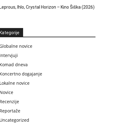
Leprous, Ihlo, Crystal Horizon – Kino Šiška (2026)
Kategorije
Globalne novice
Intervjuji
Komad dneva
Koncertno dogajanje
Lokalne novice
Novice
Recenzije
Reportaže
Uncategorized