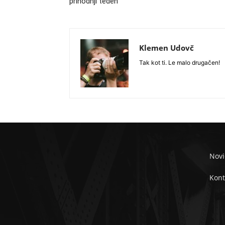
prihodnji teden
Klemen Udovč
Tak kot ti. Le malo drugačen!
Novi
Kont