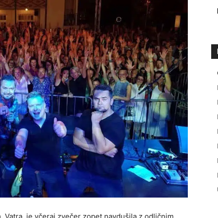
, Vatra, je včeraj zvečer zopet navdušila z odličnim