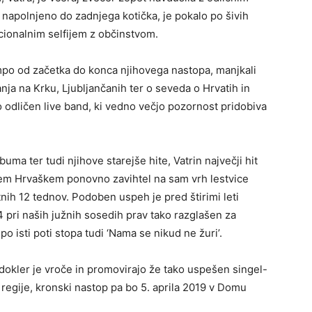
o napolnjeno do zadnjega kotička, je pokalo po šivih
dicionalnim selfijem z občinstvom.
empo od začetka do konca njihovega nastopa, manjkali
anja na Krku, Ljubljančanih ter o seveda o Hrvatih in
o odličen live band, ki vedno večjo pozornost pridobiva
uma ter tudi njihove starejše hite, Vatrin največji hit
njem Hrvaškem ponovno zavihtel na sam vrh lestvice
ih 12 tednov. Podoben uspeh je pred štirimi leti
014 pri naših južnih sosedih prav tako razglašen za
o isti poti stopa tudi ‘Nama se nikud ne žuri’.
 dokler je vroče in promovirajo že tako uspešen singel-
regije, kronski nastop pa bo 5. aprila 2019 v Domu