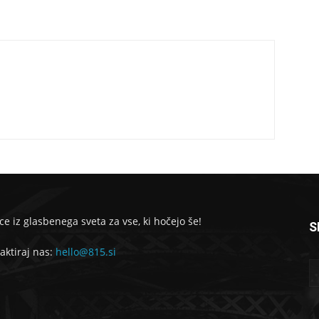
ce iz glasbenega sveta za vse, ki hočejo še!
S
aktiraj nas:
hello@815.si