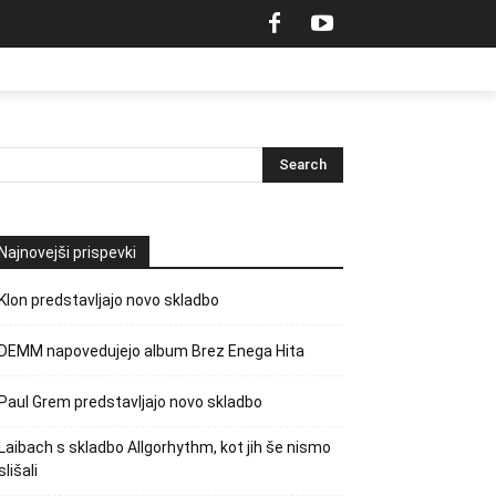
Najnovejši prispevki
Klon predstavljajo novo skladbo
DEMM napovedujejo album Brez Enega Hita
Paul Grem predstavljajo novo skladbo
Laibach s skladbo Allgorhythm, kot jih še nismo
slišali