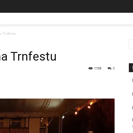
a Trnfestu
na Trnfestu
1159
0