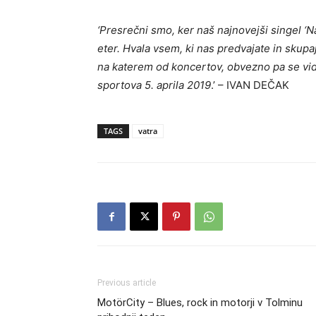
‘Presrečni smo, ker naš najnovejši singel ‘N
eter. Hvala vsem, ki nas predvajate
in skupa
na katerem od koncertov, obvezno pa se v
sportova 5. aprila 2019
.’ – IVAN DEČAK
TAGS
vatra
Previous article
MotörCity – Blues, rock in motorji v Tolminu