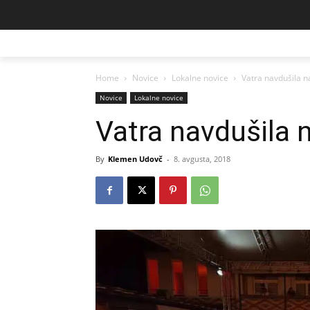
Home
Novice
Lokalne novice
Vatra navdušila n
Novice
Lokalne novice
Vatra navdušila 
By
Klemen Udovč
-
8. avgusta, 2018