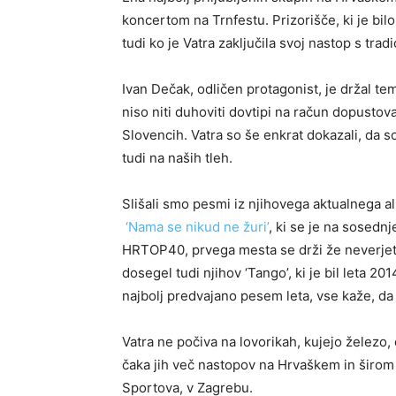
koncertom na Trnfestu. Prizorišče, ki je bil
tudi ko je Vatra zaključila svoj nastop s tra
Ivan Dečak, odličen protagonist, je držal t
niso niti duhoviti dovtipi na račun dopustov
Slovencih. Vatra so še enkrat dokazali, da s
tudi na naših tleh.
Slišali smo pesmi iz njihovega aktualnega alb
‘Nama se nikud ne žuri’
, ki se je na sosed
HRTOP40, prvega mesta se drži že neverjetn
dosegel tudi njihov ‘Tango’, ki je bil leta 2
najbolj predvajano pesem leta, vse kaže, da p
Vatra ne počiva na lovorikah, kujejo železo,
čaka jih več nastopov na Hrvaškem in širom 
Sportova, v Zagrebu.