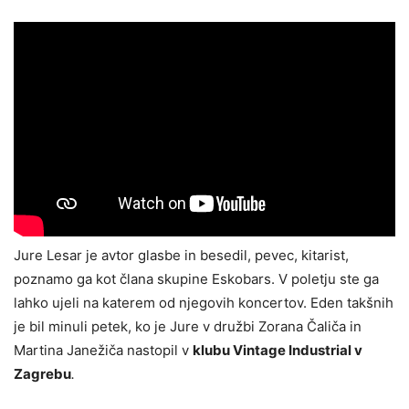
Jure Lesar je avtor glasbe in besedil, pevec, kitarist,
poznamo ga kot člana skupine Eskobars. V poletju ste ga
lahko ujeli na katerem od njegovih koncertov. Eden takšnih
je bil minuli petek, ko je Jure v družbi Zorana Čaliča in
Martina Janežiča nastopil v
klubu Vintage Industrial v
Zagrebu
.