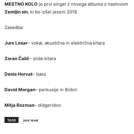
MESTNO KOLO
je prvi singel z novega albuma z naslovom
Zemljin sin
, ki bo izšel jeseni 2018.
Zasedba:
Jure Lesar
– vokal, akustična in električna kitara
Zoran Čalič
– slide kitara
Denis Horvat
– bass
David Morgan
– perkusije in Bobni
Mitja Rozman
– didgeridoo
TAGS
jure lesar