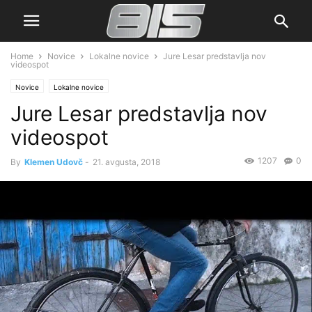
Home
Novice
Lokalne novice
Jure Lesar predstavlja nov
videospot
Novice
Lokalne novice
Jure Lesar predstavlja nov
videospot
1207
0
By
Klemen Udovč
-
21. avgusta, 2018