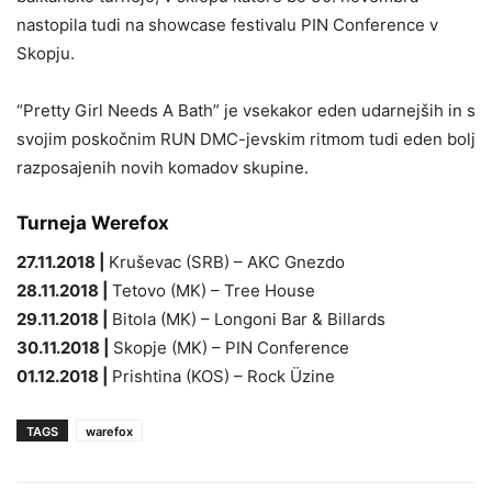
nastopila tudi na showcase festivalu PIN Conference v
Skopju.
“Pretty Girl Needs A Bath” je vsekakor eden udarnejših in s
svojim poskočnim RUN DMC-jevskim ritmom tudi eden bolj
razposajenih novih komadov skupine.
Turneja Werefox
27.11.2018 |
Kruševac (SRB) – AKC Gnezdo
28.11.2018 |
Tetovo (MK) – Tree House
29.11.2018 |
Bitola (MK) – Longoni Bar & Billards
30.11.2018 |
Skopje (MK) – PIN Conference
01.12.2018 |
Prishtina (KOS) – Rock Üzine
TAGS
warefox