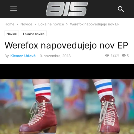
Home
Novice
Lokalne novice
Werefox napovedujejo nov EP
Novice
Lokalne novice
Werefox napovedujejo nov EP
1224
0
By
Klemen Udovč
-
9. novembra, 2018