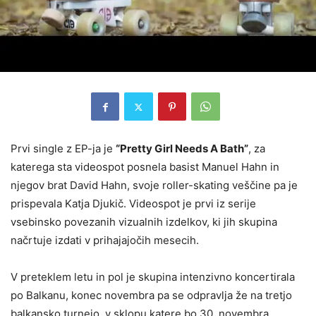
Prvi single z EP-ja je
“Pretty Girl Needs A Bath”
, za
katerega sta videospot posnela basist Manuel Hahn in
njegov brat David Hahn, svoje roller-skating veščine pa je
prispevala Katja Djukič. Videospot je prvi iz serije
vsebinsko povezanih vizualnih izdelkov, ki jih skupina
načrtuje izdati v prihajajočih mesecih.
V preteklem letu in pol je skupina intenzivno koncertirala
po Balkanu, konec novembra pa se odpravlja že na tretjo
balkansko turnejo, v sklopu katere bo 30. novembra