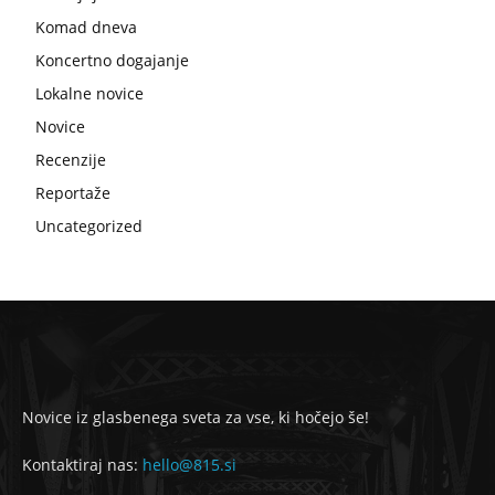
Komad dneva
Koncertno dogajanje
Lokalne novice
Novice
Recenzije
Reportaže
Uncategorized
Novice iz glasbenega sveta za vse, ki hočejo še!
Kontaktiraj nas:
hello@815.si