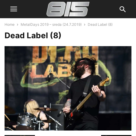
Home
MetalDays 2019 – sreda (24.7.2019)
Dead Label (8)
Dead Label (8)