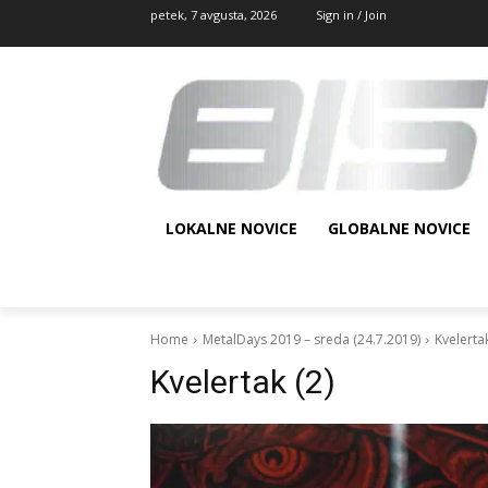
petek, 7 avgusta, 2026
Sign in / Join
LOKALNE NOVICE
GLOBALNE NOVICE
Home
MetalDays 2019 – sreda (24.7.2019)
Kvelertak
Kvelertak (2)