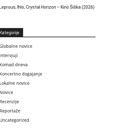
Leprous, Ihlo, Crystal Horizon – Kino Šiška (2026)
Kategorije
Globalne novice
Intervjuji
Komad dneva
Koncertno dogajanje
Lokalne novice
Novice
Recenzije
Reportaže
Uncategorized