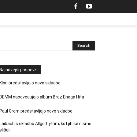
Najnovejši prispevki
Klon predstavljajo novo skladbo
DEMM napovedujejo album Brez Enega Hita
Paul Grem predstavljajo novo skladbo
Laibach s skladbo Allgorhythm, kot jih še nismo
slišali