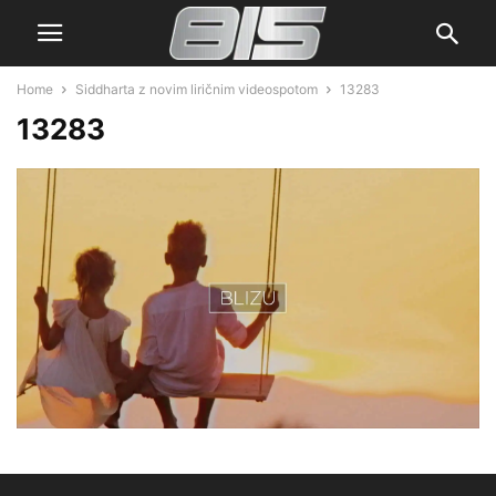
Home
Siddharta z novim liričnim videospotom
13283
13283