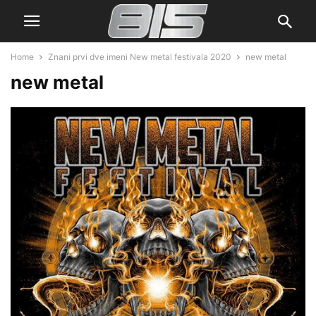
Home
Znani prvi dve imeni New metal festivala 2020
new metal
new metal