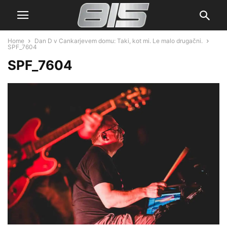
Home
Dan D v Cankarjevem domu: Taki, kot mi. Le malo drugačni.
SPF_7604
SPF_7604