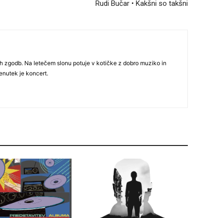
Rudi Bučar • Kakšni so takšni
h zgodb. Na letečem slonu potuje v kotičke z dobro muziko in
renutek je koncert.