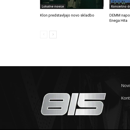
Lokalne novice
Koncertno d
Klon predstavljajo novo skladbo
DEMM napov
Enega Hita
Novi
Kont