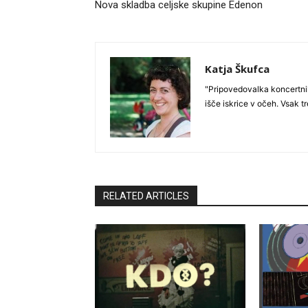
Nova skladba celjske skupine Edenon
Katja Škufca
"Pripovedovalka koncertni
išče iskrice v očeh. Vsak t
RELATED ARTICLES