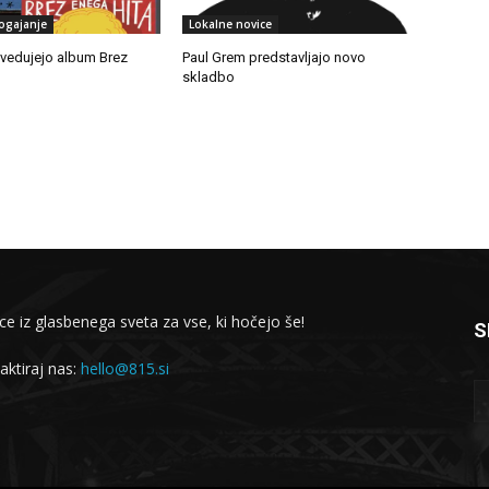
ogajanje
Lokalne novice
edujejo album Brez
Paul Grem predstavljajo novo
skladbo
ce iz glasbenega sveta za vse, ki hočejo še!
S
aktiraj nas:
hello@815.si