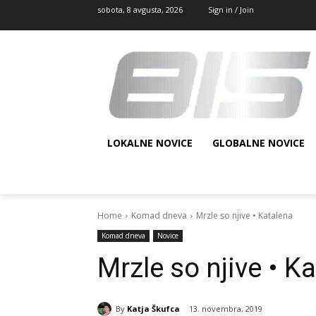
sobota, 8 avgusta, 2026
Sign in / Join
LOKALNE NOVICE
GLOBALNE NOVICE
Home
Komad dneva
Mrzle so njive • Katalena
Komad dneva
Novice
Mrzle so njive • K
By
Katja Škufca
13. novembra, 2019