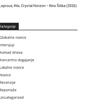
Leprous, Ihlo, Crystal Horizon – Kino Šiška (2026)
Kategorije
Globalne novice
Intervjuji
Komad dneva
Koncertno dogajanje
Lokalne novice
Novice
Recenzije
Reportaže
Uncategorized