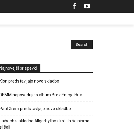
Najnovejši prispevki
Klon predstavljajo novo skladbo
DEMM napovedujejo album Brez Enega Hita
Paul Grem predstavljajo novo skladbo
Laibach s skladbo Allgorhythm, kot jih še nismo
slišali