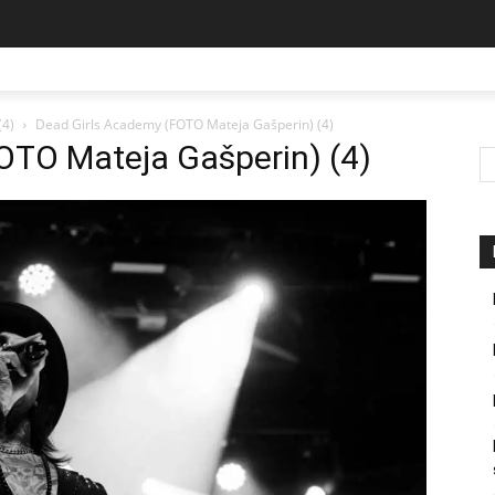
(4)
Dead Girls Academy (FOTO Mateja Gašperin) (4)
OTO Mateja Gašperin) (4)