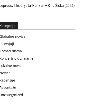
Leprous, Ihlo, Crystal Horizon – Kino Šiška (2026)
Kategorije
Globalne novice
Intervjuji
Komad dneva
Koncertno dogajanje
Lokalne novice
Novice
Recenzije
Reportaže
Uncategorized