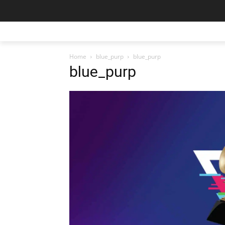
Home
blue_purp
blue_purp
blue_purp