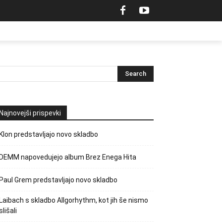
Najnovejši prispevki
Klon predstavljajo novo skladbo
DEMM napovedujejo album Brez Enega Hita
Paul Grem predstavljajo novo skladbo
Laibach s skladbo Allgorhythm, kot jih še nismo
slišali