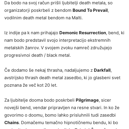
Da bodo na svoj račun prišli ljubitelji death metala, so
organizatorji poskrbeli z bendom
Bound To Prevail
,
vodilnim death metal bendom na Malti.
Iz indije pa k nam prihajajo
Demonic Resurrection
, bend, ki
nam bodo predstavil svojo interpretacijo ekstremnih
metalskih žanrov. V svojem zvoku namreč združujejo
progresivnoi death / black metal.
Če dodamo še nekaj thrasha, nadaljujemo z
Darkfall
,
avstrijsko thrash death metal zasedbo, ki jo glasbeni svet
poznana že več kot 20 let.
Za ljubitelje dooma bodo poskrbeli
Pilgrimage
, sicer
novejši bend, vendar pripravljen na resne stvari. In ko že
govorimo o doomu, bomo lahko prisluhnili tudi zasedbi
Chains
. Domačemu temačno hipnotičnemu bendu, ki bo