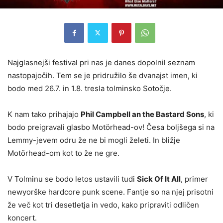
Najglasnejši festival pri nas je danes dopolnil seznam
nastopajočih. Tem se je pridružilo še dvanajst imen, ki
bodo med 26.7. in 1.8. tresla tolminsko Sotočje.
K nam tako prihajajo
Phil Campbell an the Bastard Sons
, ki
bodo preigravali glasbo Motörhead-ov! Česa boljšega si na
Lemmy-jevem odru že ne bi mogli želeti. In bližje
Motörhead-om kot to že ne gre.
V Tolminu se bodo letos ustavili tudi
Sick Of It All
, primer
newyorške hardcore punk scene. Fantje so na njej prisotni
že več kot tri desetletja in vedo, kako pripraviti odličen
koncert.