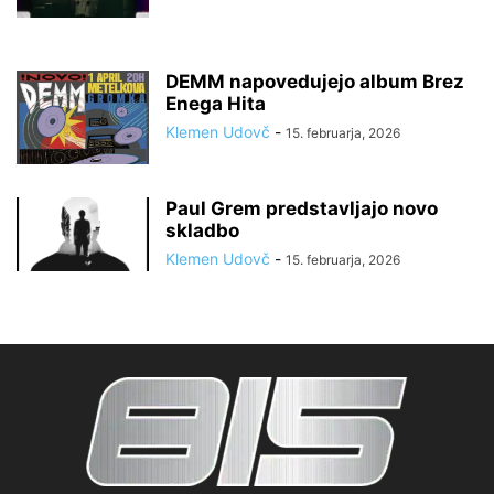
DEMM napovedujejo album Brez
Enega Hita
Klemen Udovč
-
15. februarja, 2026
Paul Grem predstavljajo novo
skladbo
Klemen Udovč
-
15. februarja, 2026