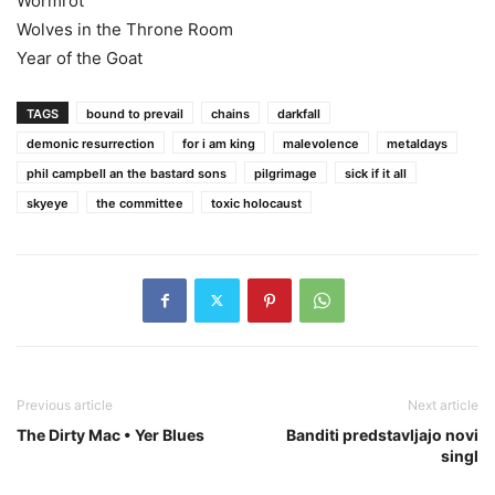
Wormrot
Wolves in the Throne Room
Year of the Goat
TAGS
bound to prevail
chains
darkfall
demonic resurrection
for i am king
malevolence
metaldays
phil campbell an the bastard sons
pilgrimage
sick if it all
skyeye
the committee
toxic holocaust
Previous article
Next article
The Dirty Mac • Yer Blues
Banditi predstavljajo novi
singl