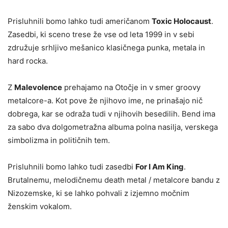
Prisluhnili bomo lahko tudi američanom
Toxic Holocaust
.
Zasedbi, ki sceno trese že vse od leta 1999 in v sebi
združuje srhljivo mešanico klasičnega punka, metala in
hard rocka.
Z
Malevolence
prehajamo na Otočje in v smer groovy
metalcore-a. Kot pove že njihovo ime, ne prinašajo nič
dobrega, kar se odraža tudi v njihovih besedilih. Bend ima
za sabo dva dolgometražna albuma polna nasilja, verskega
simbolizma in političnih tem.
Prisluhnili bomo lahko tudi zasedbi
For I Am King
.
Brutalnemu, melodičnemu death metal / metalcore bandu z
Nizozemske, ki se lahko pohvali z izjemno močnim
ženskim vokalom.