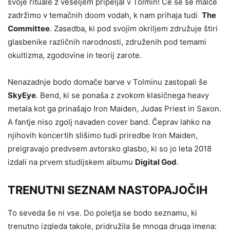
svoje rituale z veseljem pripeljal v Tolmin! Če se še malce
zadržimo v temačnih doom vodah, k nam prihaja tudi
The
Committee
. Zasedba, ki pod svojim okriljem združuje štiri
glasbenike različnih narodnosti, združenih pod temami
okultizma, zgodovine in teorij zarote.
Nenazadnje bodo domače barve v Tolminu zastopali še
SkyEye
. Bend, ki se ponaša z zvokom klasičnega heavy
metala kot ga prinašajo Iron Maiden, Judas Priest in Saxon.
A fantje niso zgolj navaden cover band. Čeprav lahko na
njihovih koncertih slišimo tudi priredbe Iron Maiden,
preigravajo predvsem avtorsko glasbo, ki so jo leta 2018
izdali na prvem studijskem albumu
Digital God
.
TRENUTNI SEZNAM NASTOPAJOČIH
To seveda še ni vse. Do poletja se bodo seznamu, ki
trenutno izgleda takole, pridružila še mnoga druga imena: