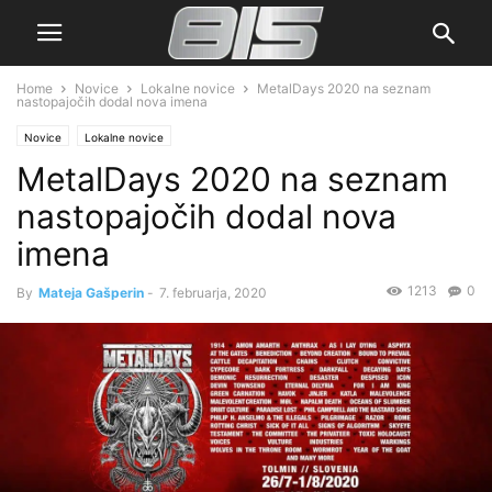
Home
Novice
Lokalne novice
MetalDays 2020 na seznam
nastopajočih dodal nova imena
Novice
Lokalne novice
MetalDays 2020 na seznam
nastopajočih dodal nova
imena
1213
0
By
Mateja Gašperin
-
7. februarja, 2020