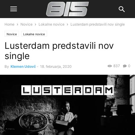
Home
Novice
Lokalne novice
Lusterdam predstavili nov single
Novice
Lokalne novice
Lusterdam predstavili nov
single
837
0
By
Klemen Udovč
-
18. februarja, 2020