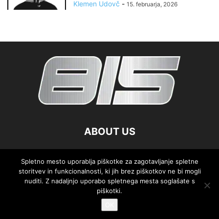
Klemen Udovč
-
15. februarja, 2026
ABOUT US
FOLLOW US
Spletno mesto uporablja piškotke za zagotavljanje spletne
storitvev in funkcionalnosti, ki jih brez piškotkov ne bi mogli
nuditi. Z nadaljnjo uporabo spletnega mesta soglašate s
piškotki.
OK
©