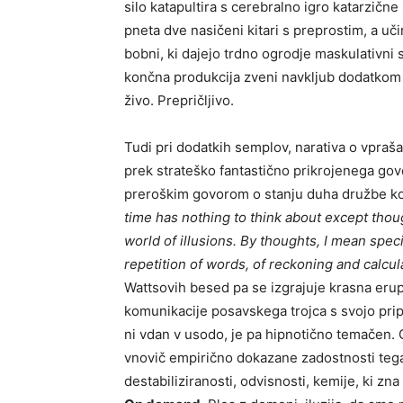
silo katapultira s cerebralno igro katarzične
pneta dve nasičeni kitari s preprostim, a uč
bobni, ki dajejo trdno ogrodje maskulativni s
končna produkcija zveni navkljub dodatkom 
živo. Prepričljivo.
Tudi pri dodatkih semplov, narativa o vpraša
prek strateško fantastično prikrojenega govo
preroškim govorom o stanju duha družbe ko
time has nothing to think about except though
world of illusions. By thoughts, I mean speci
repetition of words, of reckoning and calcul
Wattsovih besed pa se izgrajuje krasna erupc
komunikacije posavskega trojca s svojo pri
ni vdan v usodo, je pa hipnotično temačen. 
vnovič empirično dokazane zadostnosti tega, 
destabiliziranosti, odvisnosti, kemije, ki zna