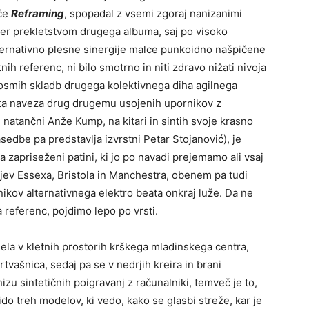
šče
Reframing
, spopadal z vsemi zgoraj nanizanimi
er prekletstvom drugega albuma, saj po visoko
lternativno plesne sinergije malce punkoidno našpičene
ih referenc, ni bilo smotrno in niti zdravo nižati nivoja
osmih skladb drugega kolektivnega diha agilnega
 ista naveza drug drugemu usojenih upornikov z
 natančni Anže Kump, na kitari in sintih svoje krasno
sedbe pa predstavlja izvrstni Petar Stojanović), je
 zapriseženi patini, ki jo po navadi prejemamo ali vsaj
jev Essexa, Bristola in Manchestra, obenem pa tudi
nikov alternativnega elektro beata onkraj luže. Da ne
 referenc, pojdimo lepo po vrsti.
ela v kletnih prostorih krškega mladinskega centra,
rtvašnica, sedaj pa se v nedrjih kreira in brani
izu sintetičnih poigravanj z računalniki, temveč je to,
ibido treh modelov, ki vedo, kako se glasbi streže, kar je