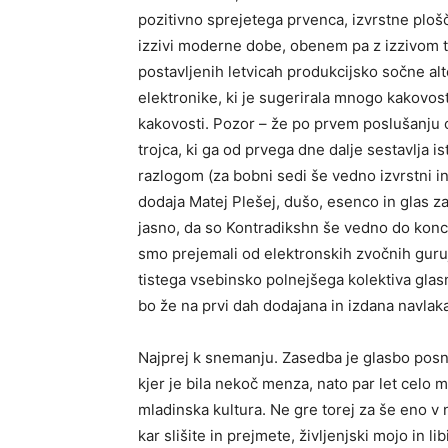
pozitivno sprejetega prvenca, izvrstne plo
izzivi moderne dobe, obenem pa z izzivom t
postavljenih letvicah produkcijsko sočne a
elektronike, ki je sugerirala mnogo kakovostn
kakovosti. Pozor – že po prvem poslušanju 
trojca, ki ga od prvega dne dalje sestavlja
razlogom (za bobni sedi še vedno izvrstni in
dodaja Matej Plešej, dušo, esenco in glas za
jasno, da so Kontradikshn še vedno do konca
smo prejemali od elektronskih zvočnih guru
tistega vsebinsko polnejšega kolektiva glas
bo že na prvi dah dodajana in izdana navlaka
Najprej k snemanju. Zasedba je glasbo posn
kjer je bila nekoč menza, nato par let celo m
mladinska kultura. Ne gre torej za še eno v n
kar slišite in prejmete, življenjski mojo in l