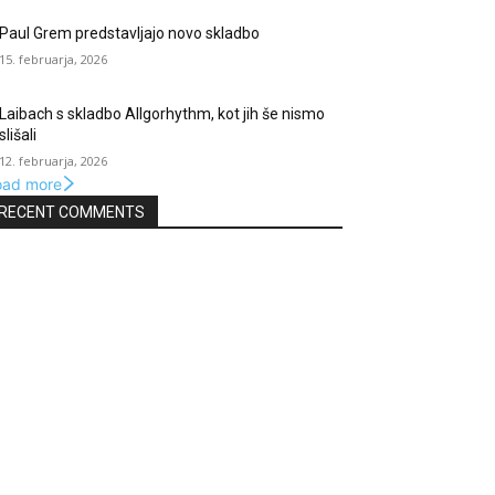
Paul Grem predstavljajo novo skladbo
15. februarja, 2026
Laibach s skladbo Allgorhythm, kot jih še nismo
slišali
12. februarja, 2026
oad more
RECENT COMMENTS