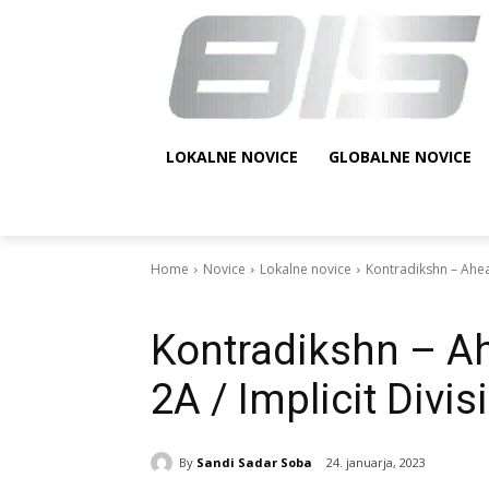
LOKALNE NOVICE
GLOBALNE NOVICE
Home
Novice
Lokalne novice
Kontradikshn – Ahead
Novice
Lokalne novice
Recenzije
Kontradikshn – Ah
2A / Implicit Divis
By
Sandi Sadar Soba
24. januarja, 2023