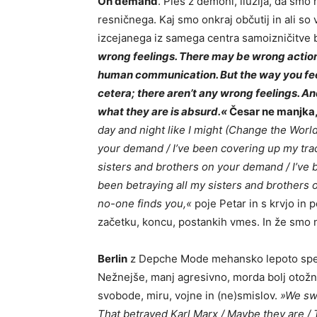
On demand
. Ples z demoni, iluzija, da smo
resničnega. Kaj smo onkraj občutij in ali so
izcejanega iz samega centra samoizničitve 
wrong feelings. There may be wrong actions 
human communication. But the way you feel 
cetera; there aren’t any wrong feelings.
And
what they are is absurd.«
Česar ne manjka, 
day and night like I might (Change the World
your demand / I’ve been covering up my trac
sisters and brothers on your demand / I’ve 
been betraying all my sisters and brothers 
no-one finds you,«
poje Petar in s krvjo in 
začetku, koncu, postankih vmes. In že smo n
Berlin
z Depche Mode mehansko lepoto spev
Nežnejše, manj agresivno, morda bolj otožn
svobode, miru, vojne in (ne)smislov.
»We swi
That betrayed Karl Marx / Maybe they are / T