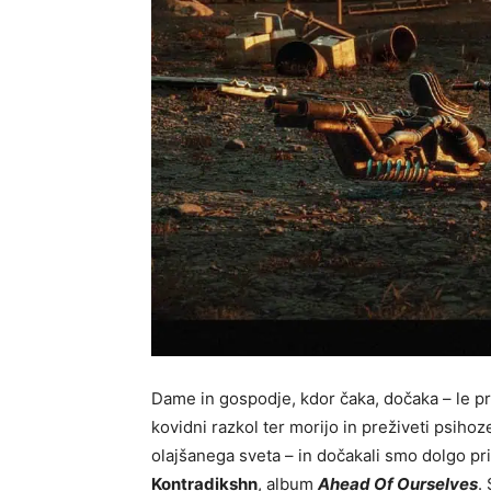
Dame in gospodje, kdor čaka, dočaka – le pre
kovidni razkol ter morijo in preživeti psihoz
olajšanega sveta – in dočakali smo dolgo 
Kontradikshn
, album
Ahead Of Ourselves
.