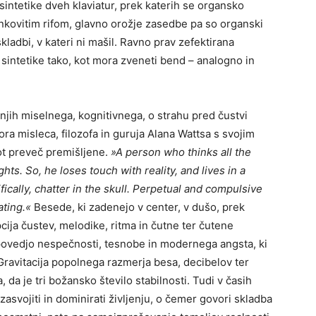
 sintetike dveh klaviatur, prek katerih se organsko
inkovitim rifom, glavno orožje zasedbe pa so organski
kladbi, v kateri ni mašil. Ravno prav zefektirana
sintetike tako, kot mora zveneti bend – analogno in
njih miselnega, kognitivnega, o strahu pred čustvi
ra misleca, filozofa in guruja Alana Wattsa s svojim
t preveč premišljene.
»
A person who thinks all the
ts. So, he loses touch with reality, and lives in a
fically, chatter in the skull. Perpetual and compulsive
ating.«
Besede, ki zadenejo v center, v dušo, prek
ija čustev, melodike, ritma in čutne ter čutene
povedjo nespečnosti, tesnobe in modernega angsta, ki
Gravitacija popolnega razmerja besa, decibelov ter
da je tri božansko število stabilnosti. Tudi v časih
 zasvojiti in dominirati življenju, o čemer govori skladba