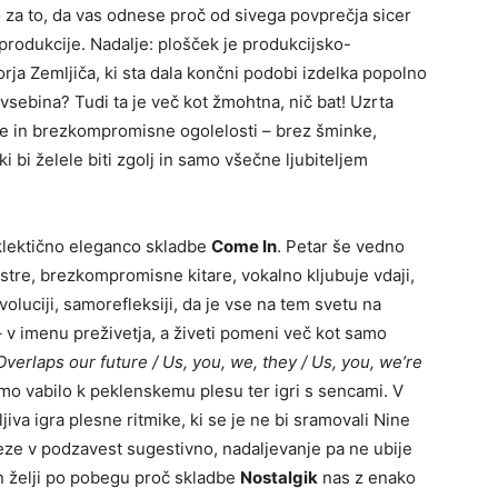
o za to, da vas odnese proč od sivega povprečja sicer
rodukcije. Nadalje: plošček je produkcijsko-
rja Zemljiča, ki sta dala končni podobi izdelka popolno
vsebina? Tudi ta je več kot žmohtna, nič bat! Uzrta
e in brezkompromisne ogolelosti – brez šminke,
ki bi želele biti zgolj in samo všečne ljubiteljem
klektično eleganco skladbe
Come In
. Petar še vedno
stre, brezkompromisne kitare, vokalno kljubuje vdaji,
oluciji, samorefleksiji, da je vse na tem svetu na
 – v imenu preživetja, a živeti pomeni več kot samo
 Overlaps our future / Us, you, we, they / Us, you, we’re
mo vabilo k peklenskemu plesu ter igri s sencami. V
iva igra plesne ritmike, ki se je ne bi sramovali Nine
leze v podzavest sugestivno, nadaljevanje pa ne ubije
 in želji po pobegu proč skladbe
Nostalgik
nas z enako