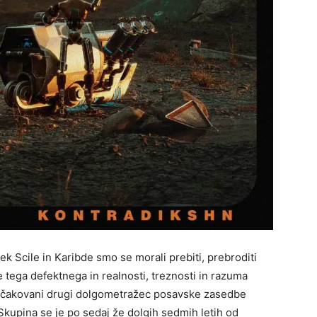
k Scile in Karibde smo se morali prebiti, prebroditi
e tega defektnega in realnosti, treznosti in razuma
pričakovani drugi dolgometražec posavske zasedbe
 Skupina se je po sedaj že dolgih sedmih letih od