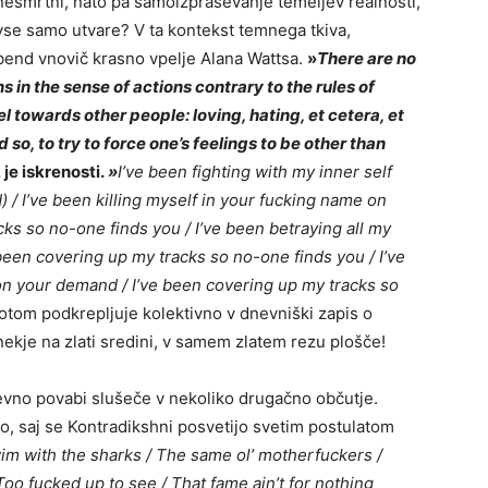
 nesmrtni, nato pa samoizpraševanje temeljev realnosti,
 vse samo utvare? V ta kontekst temnega tkiva,
bend vnovič krasno vpelje Alana Wattsa.
»
There are no
in the sense of actions contrary to the rules of
towards other people: loving, hating, et cetera, et
 so, to try to force one’s feelings to be other than
je iskrenosti.
»
I’ve been fighting with my inner self
) / I’ve been killing myself in your fucking name on
ks so no-one finds you / I’ve been betraying all my
been covering up my tracks so no-one finds you / I’ve
on your demand / I’ve been covering up my tracks so
potom podkrepljuje kolektivno v dnevniški zapis o
ekje na zlati sredini, v samem zlatem rezu plošče!
no povabi slušeče v nekoliko drugačno občutje.
o, saj se Kontradikshni posvetijo svetim postulatom
m with the sharks / The same ol’ motherfuckers /
oo fucked up to see / That fame ain’t for nothing