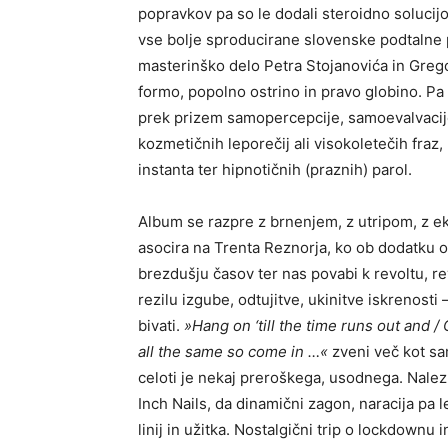
popravkov pa so le dodali steroidno solucij
vse bolje sproducirane slovenske podtalne p
masterinško delo Petra Stojanovića in Grego
formo, popolno ostrino in pravo globino. Pa 
prek prizem samopercepcije, samoevalvacij
kozmetičnih leporečij ali visokoletečih fraz, 
instanta ter hipnotičnih (praznih) parol.
Album se razpre z brnenjem, z utripom, z e
asocira na Trenta Reznorja, ko ob dodatku o
brezdušju časov ter nas povabi k revoltu, rev
rezilu izgube, odtujitve, ukinitve iskrenosti
bivati.
»
Hang on ‘till the time runs out and /
all the same so come in …«
zveni več kot sa
celoti je nekaj preroškega, usodnega. Nalezlj
Inch Nails, da dinamični zagon, naracija pa 
linij in užitka. Nostalgični trip o lockdownu