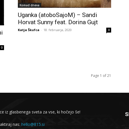
Komad dneva
Uganka (atoboSajoM) – Sandi
Horvat Sunny feat. Dorina Gujt
Katja Škufca
-
18. februarja, 2020
0
hi
0
Page 1 of 21
ce iz glasbenega sveta za vse, ki hočejo še!
S
aktiraj nas:
hello@815.si