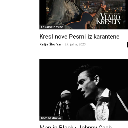
Lokalne novice
Kreslinove Pesmi iz karantene
Katja Škufca
-
27. julija, 2020
Komad dneva
Man in Black • Johnny Cash