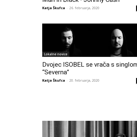
Katja Škufca
-
26. februarja, 2020
Lokalne novice
Dvojec ISOBEL se vrača s singlo
“Severna”
Katja Škufca
-
20. februarja, 2020