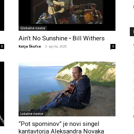
Globalne novice
Ain’t No Sunshine • Bill Withers
Katja Škufca
-
3. aprila, 2020
0
0
Lokalne novice
“Pot spominov” je novi singel
kantavtorja Aleksandra Novaka