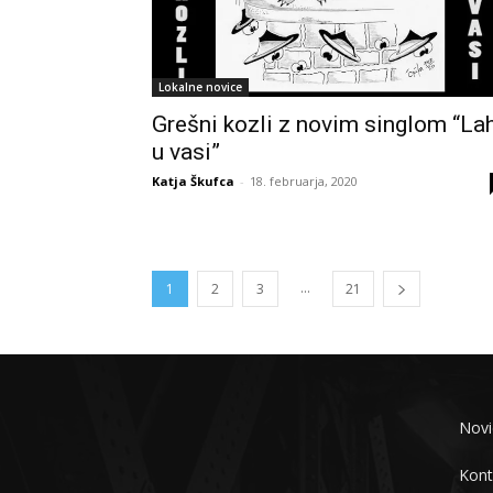
Lokalne novice
Grešni kozli z novim singlom “La
u vasi”
Katja Škufca
-
18. februarja, 2020
...
1
2
3
21
Novi
Kont