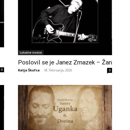
Lokalne novice
Poslovil se je Janez Zmazek – Žan
0
Katja Škufca
-
18. februarja, 2020
0