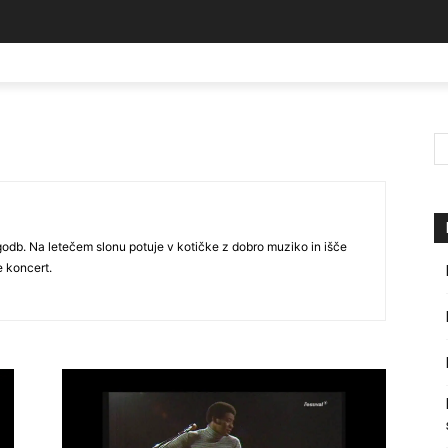
odb. Na letečem slonu potuje v kotičke z dobro muziko in išče
e koncert.