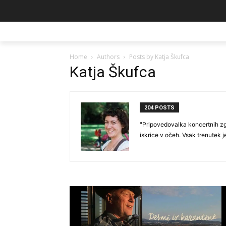
Home
Authors
Posts by Katja Škufca
Katja Škufca
204 POSTS
"Pripovedovalka koncertnih zg
iskrice v očeh. Vsak trenutek j