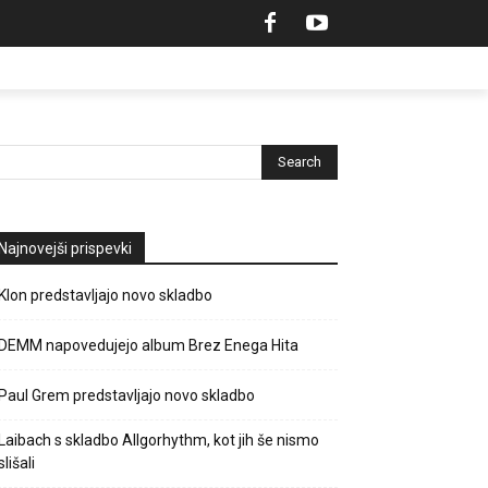
Najnovejši prispevki
Klon predstavljajo novo skladbo
DEMM napovedujejo album Brez Enega Hita
Paul Grem predstavljajo novo skladbo
Laibach s skladbo Allgorhythm, kot jih še nismo
slišali