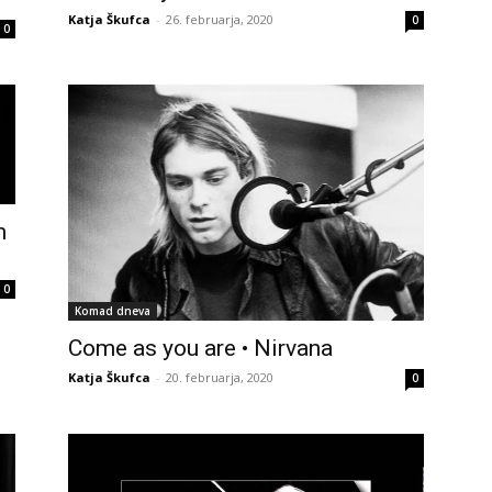
Katja Škufca
-
26. februarja, 2020
0
0
m
0
Komad dneva
Come as you are • Nirvana
Katja Škufca
-
20. februarja, 2020
0