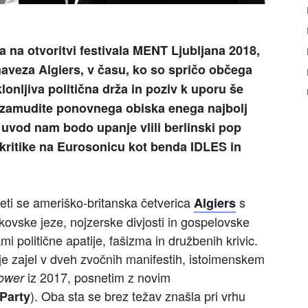
 na otvoritvi festivala MENT Ljubljana 2018,
aveza Algiers, v času, ko so spričo občega
lonljiva politična drža in poziv k uporu še
Ne zamudite ponovnega obiska enega najbolj
a uvod nam bodo upanje vlili berlinski pop
 kritike na Eurosonicu kot benda IDLES in
eti se ameriško-britanska četverica
s
Algiers
ovske jeze, nojzerske divjosti in gospelovske
i politične apatije, fašizma in družbenih krivic.
 je zajel v dveh zvočnih manifestih, istoimenskem
iz 2017, posnetim z novim
ower
). Oba sta se brez težav znašla pri vrhu
Party