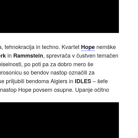
a, tehnokracija in techno. Kvartet
nemške
Hope
in
, sprevrača v čustven temačen
erk
Rammstein
iselnosti, po poti pa za dobro mero še
Eurosonicu so bendov nastop označili za
e priljubili bendoma Algiers in
– šefe
IDLES
te nastop Hope povsem osupne. Upanje očitno