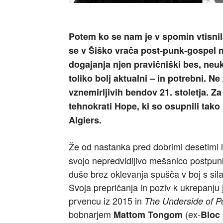
Potem ko se nam je v spomin vtisnila
se v Šiško vrača post-punk-gospel n
dogajanja njen pravičniški bes, neuk
toliko bolj aktualni – in potrebni. 
vznemirljivih bendov 21. stoletja. Z
tehnokrati Hope, ki so osupnili tako
Algiers.
Že od nastanka pred dobrimi desetimi l
svojo nepredvidljivo mešanico postpunk
duše brez oklevanja spušča v boj s silam
Svoja prepričanja in poziv k ukrepanju
prvencu iz 2015 in
The Underside of P
bobnarjem
(ex-
Mattom Tongom
Bloc 