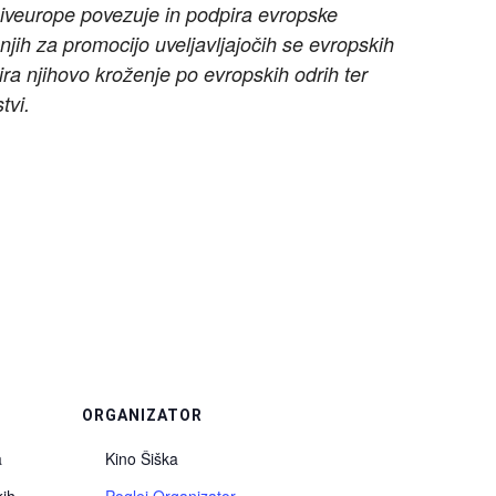
Liveurope povezuje in podpira evropske
jih za promocijo uveljavljajočih se evropskih
ira njihovo kroženje po evropskih odrih ter
tvi.
ORGANIZATOR
a
Kino Šiška
kih
Poglej Organizator