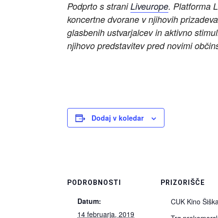
Podprto s strani
Liveurope
. Platforma 
koncertne dvorane v njihovih prizadevan
glasbenih ustvarjalcev in aktivno stimul
njihovo predstavitev pred novimi občins
Dodaj v koledar
PODROBNOSTI
PRIZORIŠČE
Datum:
CUK Kino Šišk
14 februarja, 2019
Trg prekomors