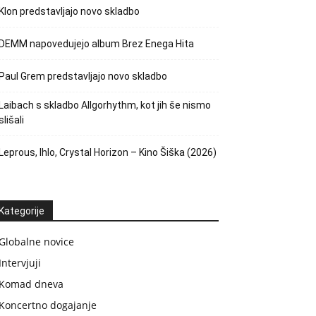
Klon predstavljajo novo skladbo
DEMM napovedujejo album Brez Enega Hita
Paul Grem predstavljajo novo skladbo
Laibach s skladbo Allgorhythm, kot jih še nismo
slišali
Leprous, Ihlo, Crystal Horizon – Kino Šiška (2026)
Kategorije
Globalne novice
Intervjuji
Komad dneva
Koncertno dogajanje