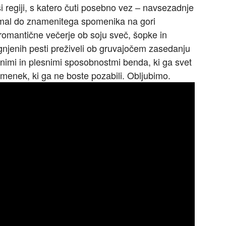
i regiji, s katero čuti posebno vez – navsezadnje
omal do znamenitega spomenika na gori
 romantične večerje ob soju sveč, šopke in
gnjenih pesti preživeli ob gruvajočem zasedanju
nimi in plesnimi sposobnostmi benda, ki ga svet
menek, ki ga ne boste pozabili. Obljubimo.