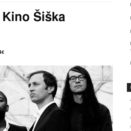
 Kino Šiška
4€