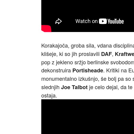
Korakajoča, groba sila, vdana disciplin
klišeje, ki so jih proslavili
,
DAF
Kraftw
pop z jekleno sržjo berlinske svobodom
dekonstruira
. Kritiki na 
Portisheade
monumentalno izkušnjo, še bolj pa so s
slednjih
je celo dejal, da 
Joe
Talbot
ostaja.