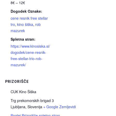
8€ – 12€
Dogodek Oznake:
cene resnik free stellar
tro
,
kino šiška
,
rob
mazurek
Spletna stran:
https://www.kinosiska.si/
dogodek/cene-resnik-
free-stellar-trio-rob-
mazurek/
PRIZORIŠČE
CUK Kino Šiška
Trg prekomorskih brigad 3
Ljubljana
,
Slovenija
+ Google Zemljevidi
Poglej Prizorišče spletno stran