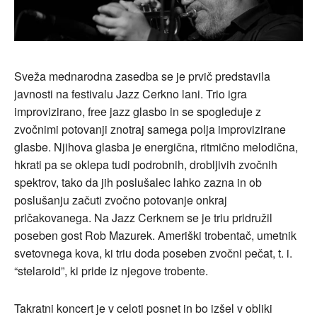
Sveža mednarodna zasedba se je prvič predstavila
javnosti na festivalu Jazz Cerkno lani. Trio igra
improvizirano, free jazz glasbo in se spogleduje z
zvočnimi potovanji znotraj samega polja improvizirane
glasbe. Njihova glasba je energična, ritmično melodična,
hkrati pa se oklepa tudi podrobnih, drobljivih zvočnih
spektrov, tako da jih poslušalec lahko zazna in ob
poslušanju začuti zvočno potovanje onkraj
pričakovanega. Na Jazz Cerknem se je triu pridružil
poseben gost Rob Mazurek. Ameriški trobentač, umetnik
svetovnega kova, ki triu doda poseben zvočni pečat, t. i.
“stelaroid”, ki pride iz njegove trobente.
Takratni koncert je v celoti posnet in bo izšel v obliki