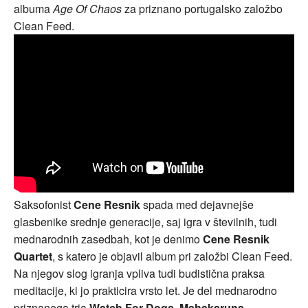
albuma
Age Of Chaos
za priznano portugalsko založbo
Clean Feed.
Saksofonist
Cene Resnik
spada med dejavnejše
glasbenike srednje generacije, saj igra v številnih, tudi
mednarodnih zasedbah, kot je denimo
Cene Resnik
Quartet
, s katero je objavil album pri založbi Clean Feed.
Na njegov slog igranja vpliva tudi budistična praksa
meditacije, ki jo prakticira vrsto let. Je del mednarodno
priznanega tria
Watch For Dogs
,
Mahakaruna