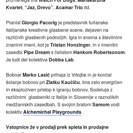
Kvartet
,
“Jaz, Drevo”
,
Acamar Trio
itd.
Pianist
Giorgio Pacorig
je predstavnik furlanske
italijanske kreativne glasbene scene, dejaven na
različnih glasbenih področjih. Igra in snema s številnimi
znanimi imeni, kot je
Tristan Honzinger
, in v imenitni
zasedbi
Pipe Dream
s čelistom
Hankom Robertsonom
.
Je tudi del kolektiva
Dobba Lab
.
Bobnar
Marko Lasič
prihaja iz Vrtojbe in je končal
šolanje bobnov pri
Zlatku Kaučiču
. Ima zelo energičen
in eksploziven pristop k igranju bobnov. Sodeluje z
različnimi glasbeniki iz Italije in Slovenije v raznolikih
medžanrskih zasedbah. S svojim bratom
Samom
vodi
kolektiv
Alchemichal Playgrounds
.
Vstopnice že v prodaji prek spleta in prodajne