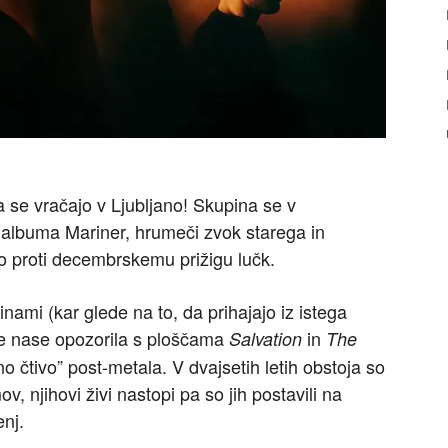
a se vračajo v Ljubljano! Skupina se v
 albuma Mariner, hrumeči zvok starega in
o proti decembrskemu prižigu lučk.
ami (kar glede na to, da prihajajo iz istega
je nase opozorila s ploščama
in
Salvation
The
no čtivo” post-metala. V dvajsetih letih obstoja so
, njihovi živi nastopi pa so jih postavili na
enj.