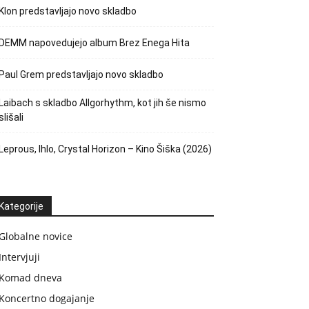
Klon predstavljajo novo skladbo
DEMM napovedujejo album Brez Enega Hita
Paul Grem predstavljajo novo skladbo
Laibach s skladbo Allgorhythm, kot jih še nismo
slišali
Leprous, Ihlo, Crystal Horizon – Kino Šiška (2026)
Kategorije
Globalne novice
Intervjuji
Komad dneva
Koncertno dogajanje