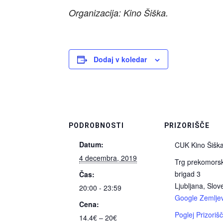
Organizacija: Kino Šiška.
Dodaj v koledar
PODROBNOSTI
PRIZORIŠČE
Datum:
CUK Kino Šišk
4 decembra, 2019
Trg prekomors
brigad 3
Čas:
Ljubljana
,
Slove
20:00 - 23:59
Google Zemljev
Cena:
Poglej Prizoriš
14.4€ – 20€