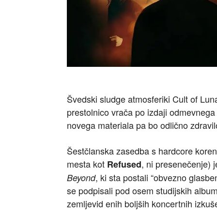
Švedski sludge atmosferiki Cult of Lun
prestolnico vrača po izdaji odmevnega
novega materiala pa bo odlično zdravil
Šestčlanska zasedba s hardcore korenin
mesta kot
, ni presenečenje) 
Refused
, ki sta postali “obvezno glasbe
Beyond
se podpisali pod osem studijskih albumov
zemljevid enih boljših koncertnih izkuš