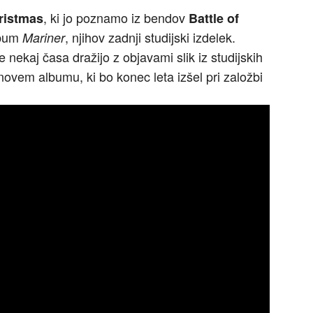
, ki jo poznamo iz bendov
ristmas
Battle of
album
, njihov zadnji studijski izdelek.
Mariner
e nekaj časa dražijo z objavami slik iz studijskih
novem albumu, ki bo konec leta izšel pri založbi