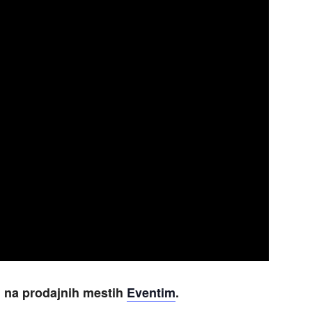
in na prodajnih mestih
Eventim
.