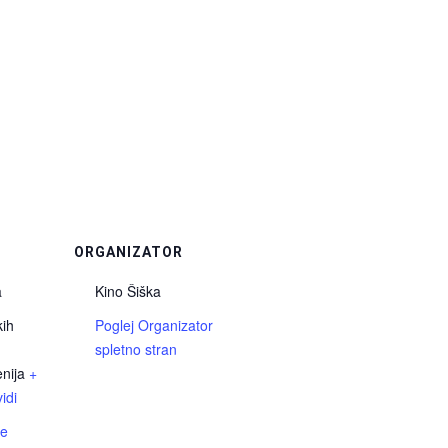
ORGANIZATOR
a
Kino Šiška
kih
Poglej Organizator
spletno stran
nija
+
idi
če