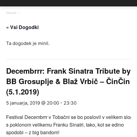
Home
« Vsi Dogodki
Ta dogodek je minil.
Decembrrr: Frank Sinatra Tribute by
BB Grosuplje & Blaž Vrbič – ČinČin
(5.1.2019)
5 januarja, 2019 @ 20:00
-
23:30
Festival Decembrrr v Tobačni se bo poslovil v velikem slogu
s poklonom velikemu Franku Sinatri, tako, kot se edino
spodobi – z big bandom!