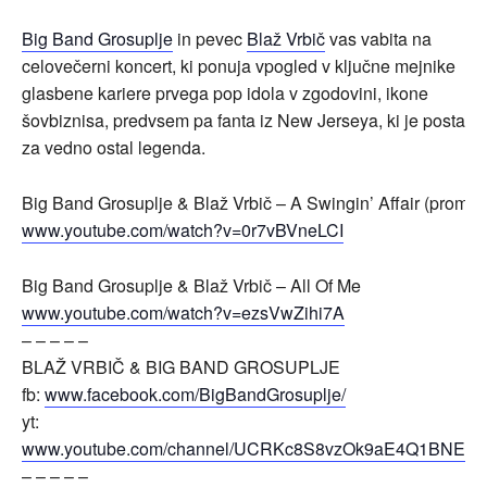
Big Band Grosuplje
in pevec
Blaž Vrbič
vas vabita na
celovečerni koncert, ki ponuja vpogled v ključne mejnike
glasbene kariere prvega pop idola v zgodovini, ikone
šovbiznisa, predvsem pa fanta iz New Jerseya, ki je postal i
za vedno ostal legenda.
Big Band Grosuplje & Blaž Vrbič – A Swingin’ Affair (promo)
www.youtube.com/watch?v=0r7vBVneLCI
Big Band Grosuplje & Blaž Vrbič – All Of Me
www.youtube.com/watch?v=ezsVwZihi7A
– – – – –
BLAŽ VRBIČ & BIG BAND GROSUPLJE
fb:
www.facebook.com/BigBandGrosuplje/
yt:
www.youtube.com/channel/UCRKc8S8vzOk9aE4Q1BNE6
– – – – –