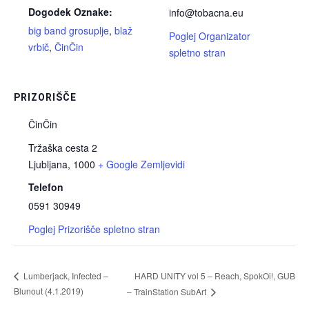
Dogodek Oznake:
info@tobacna.eu
big band grosuplje
,
blaž
Poglej Organizator
vrbič
,
ČinČin
spletno stran
PRIZORIŠČE
ČinČin
Tržaška cesta 2
Ljubljana
,
1000
+ Google Zemljevidi
Telefon
0591 30949
Poglej Prizorišče spletno stran
HARD UNITY vol 5 – Reach, SpokOi!, GUB
Lumberjack, Infected –
Blunout (4.1.2019)
– TrainStation SubArt