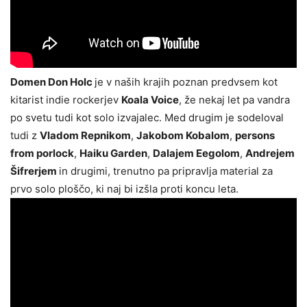
Domen Don Holc
je v naših krajih poznan predvsem kot
kitarist indie rockerjev
Koala Voice
, že nekaj let pa vandra
po svetu tudi kot solo izvajalec. Med drugim je sodeloval
tudi z
Vladom Repnikom
,
Jakobom Kobalom
,
persons
from porlock
,
Haiku Garden
,
Dalajem Eegolom
,
Andrejem
Šifrerjem
in drugimi, trenutno pa pripravlja material za
prvo solo ploščo, ki naj bi izšla proti koncu leta.