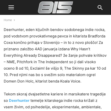
Home
Deerhunter, eden ključnih bendov sodobnega indie rocka,
pod vodstvom provokativnega pevca in kitarista Bradforda
Coxa končno prihaja v Slovenijo – in to z novo ploščo! Za
priznano založbo 4AD januarja izdana Why Hasn’t
Everything Already Disappeared? že žanje pohvale kritikov
– NME, Pitchfork in The Independent so ji dali visoko
oceno 8 od 10, Exclaim! še višjo 9, The Skinny pa kar 10 od
10. Pred njimi nas bo s svežim solo materialom ogrel
Domen Don Holc, kitarist benda Koala Voice.
Tekom skoraj dvajsetletne kariere in marsikatere tragedije
so
Deerhunter
temelje kitarskega indie rocka križali z
vsem živim, od psihedelije, eksperimentale, ambientale,