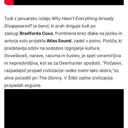
Tudi z januarsko izdajo
Why Hasn’t Everything Already
Disappeared?
je bend, ki prah dviguje tudi po
zaslugi
Bradforda Coxa
, frontmena brez dlake na jeziku in
avtorja solo projekta
Atlas Sound
, zadel v polno. Plošča, ki
predstavlja odziv na sodobno izginjanje kulture,
človeškosti, narave, razuma in čustev, je spet vznemirljiva
in nepredvidljiva, kot se za Deerhunter spodobi.
“Počasen,
razpadajoč propad civilizacije redko zveni tako dobro,”
so
sline pocedili pri
The Skinny
. V Šiški začne civilizacija
propadati avgusta.