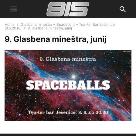
Home
Glasbena mineštra + Spaceballs – Tea-ter Bar Jesenice
(8.6.2018)
9. Glasbena mineštra, junij
9. Glasbena mineštra, junij