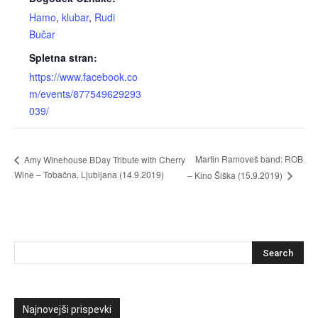
Hamo
,
klubar
,
Rudi
Bučar
Spletna stran:
https://www.facebook.co
m/events/877549629293
039/
Martin Ramoveš band: ROB
Amy Winehouse BDay Tribute with Cherry
Wine – Tobačna, Ljubljana (14.9.2019)
– Kino Šiška (15.9.2019)
Najnovejši prispevki