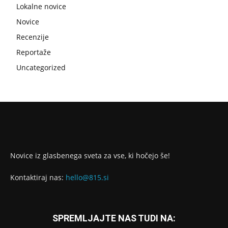
Lokalne novice
Novice
Recenzije
Reportaže
Uncategorized
Novice iz glasbenega sveta za vse, ki hočejo še!
Kontaktiraj nas:
hello@815.si
SPREMLJAJTE NAS TUDI NA: