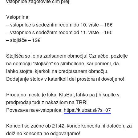
vstopnice zagotovite čim prej!
Vstopnina:
– vstopnice s sedežnim redom do 10. vrste – 18€
– vstopnice s sedežnim redom od 11. vrste – 15€
– stojišče – 12€
Stojišča so le na zarisanem območju! Označbe, pozicije
na območju “stojišče” so simbolične, kar pomeni, da
lahko stojite, kjerkoli na predpisanem območju.
Dodajanje stolov v katerikoli del prostora ni dovoljeno!
Prodajno mesto je lokal KluBar, lahko pa jih kupite v
predprodaji tudi z nakazilom na TRR!
Povezava na e-vstopnice:
https://klubar.si/?s=07
Koncert se začne ob 21:42, konec koncerta ni določen, za
dolžino koncerta ne odgovarjamo!