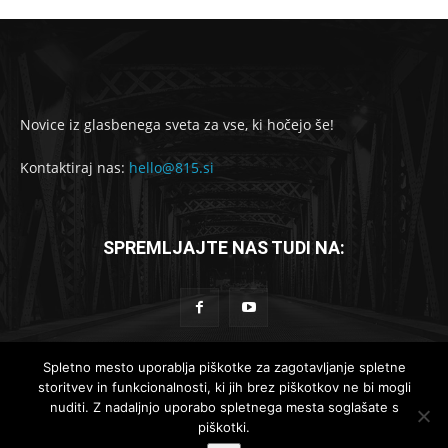
Novice iz glasbenega sveta za vse, ki hočejo še!
Kontaktiraj nas:
hello@815.si
SPREMLJAJTE NAS TUDI NA:
Spletno mesto uporablja piškotke za zagotavljanje spletne
storitvev in funkcionalnosti, ki jih brez piškotkov ne bi mogli
© 2019-2025 - 815.si
nuditi. Z nadaljnjo uporabo spletnega mesta soglašate s
piškotki.
Lokalne novice
Globalne novice
Komad dneva
Reportaže