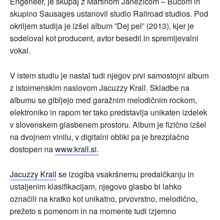
Engeneer, je skupaj z Martinom Janežičom – Bucom in
skupino Sausages ustanovil studio Railroad studios. Pod
okriljem studija je izšel album ”Dej pel” (2013), kjer je
sodeloval kot producent, avtor besedil in spremljevalni
vokal.
V istem studiu je nastal tudi njegov prvi samostojni album
z istoimenskim naslovom Jacuzzy Krall.
Skladbe na
albumu se gibljejo med garažnim melodičnim rockom,
elektroniko in rapom ter tako predstavlja unikaten izdelek
v slovenskem glasbenem prostoru. Album je fizično izšel
na dvojnem vinilu, v digitalni obliki pa je brezplačno
dostopen na
www.krall.si.
Jacuzzy Krall
se izogiba vsakršnemu predalčkanju in
ustaljenim klasifikacijam, njegovo glasbo bi lahko
označili na kratko kot unikatno, prvovrstno, melodično,
prežeto s pomenom in na momente tudi izjemno