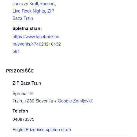
Jacuzzy Krall
,
koncert
,
Live Rock Nights
,
ZIP
Baza Trzin
Spletna stran:
https://www.facebook.co
m/events/474024216432
564
PRIZORIŠČE
ZIP Baza Trzin
Špruha 19
Trzin
,
1236
Slovenija
+ Google Zemljevidi
Telefon
040873573
Poglej Prizorišče spletno stran