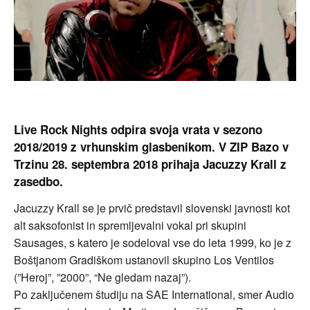
Live Rock Nights odpira svoja vrata v sezono
2018/2019 z vrhunskim glasbenikom. V ZIP Bazo v
Trzinu 28. septembra 2018 prihaja Jacuzzy Krall z
zasedbo.
Jacuzzy Krall se je prvič predstavil slovenski javnosti kot
alt saksofonist in spremljevalni vokal pri skupini
Sausages, s katero je sodeloval vse do leta 1999,
ko je z
Boštjanom Gradiškom ustanovil skupino Los Ventilos
(”Heroj”, ”2000”, “Ne gledam nazaj”).
Po zaključenem študiju na SAE International, smer Audio