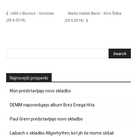
Marko Hatlak Band – Kino Šiška
UMA v Blunout – Domžale
(28.9.2018)
(29.9.2018)
Najnovejši prispevki
Klon predstavljajo novo skladbo
DEMM napovedujejo album Brez Enega Hita
Paul Grem predstavljajo novo skladbo
Laibach s skladbo Allgorhythm, kot jih še nismo slišali