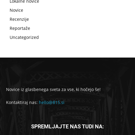
Lokalne novice
Novice
Recenzije
Reportaže
Uncategorized
Novice iz glasbenega sveta za vse, ki hočejo še!
Kontaktiraj nas:
hello@815.si
SPREMLJAJTE NAS TUDI NA: