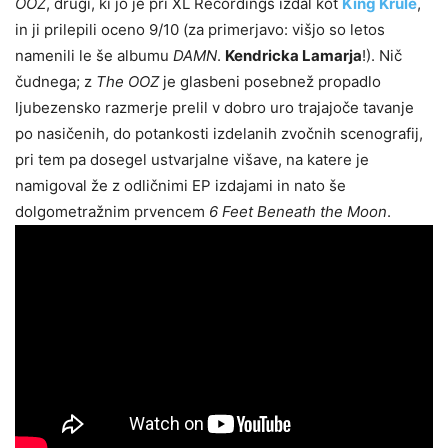
OOZ
, drugi, ki jo je pri XL Recordings izdal kot
King Krule
,
in ji prilepili oceno 9/10 (za primerjavo: višjo so letos
namenili le še albumu
DAMN
.
Kendricka Lamarja
!). Nič
čudnega; z
The OOZ
je glasbeni posebnež propadlo
ljubezensko razmerje prelil v dobro uro trajajoče tavanje
po nasičenih, do potankosti izdelanih zvočnih scenografij,
pri tem pa dosegel ustvarjalne višave, na katere je
namigoval že z odličnimi EP izdajami in nato še
dolgometražnim prvencem
6 Feet Beneath the Moon
.