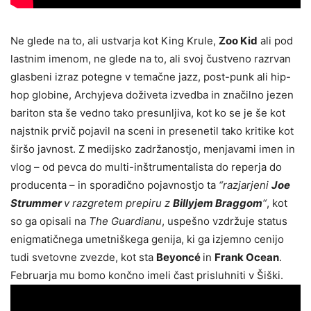
Ne glede na to, ali ustvarja kot King Krule,
Zoo Kid
ali pod
lastnim imenom, ne glede na to, ali svoj čustveno razrvan
glasbeni izraz potegne v temačne jazz, post-punk ali hip-
hop globine, Archyjeva doživeta izvedba in značilno jezen
bariton sta še vedno tako presunljiva, kot ko se je še kot
najstnik prvič pojavil na sceni in presenetil tako kritike kot
širšo javnost. Z medijsko zadržanostjo, menjavami imen in
vlog – od pevca do multi-inštrumentalista do reperja do
producenta – in sporadično pojavnostjo ta
“razjarjeni
Joe
Strummer
v razgretem prepiru z
Billyjem Braggom
“
, kot
so ga opisali na
The Guardianu
, uspešno vzdržuje status
enigmatičnega umetniškega genija, ki ga izjemno cenijo
tudi svetovne zvezde, kot sta
Beyoncé
in
Frank Ocean
.
Februarja mu bomo končno imeli čast prisluhniti v Šiški.