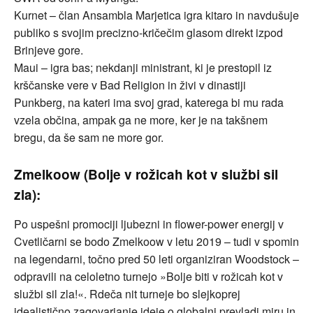
Kurnet – član Ansambla Marjetica igra kitaro in navdušuje
publiko s svojim precizno-kričečim glasom direkt izpod
Brinjeve gore.
Maui – igra bas; nekdanji ministrant, ki je prestopil iz
krščanske vere v Bad Religion in živi v dinastiji
Punkberg, na kateri ima svoj grad, katerega bi mu rada
vzela občina, ampak ga ne more, ker je na takšnem
bregu, da še sam ne more gor.
Zmelkoow (Bolje v rožicah kot v službi sil
zla):
Po uspešni promociji ljubezni in flower-power energij v
Cvetličarni se bodo Zmelkoow v letu 2019 – tudi v spomin
na legendarni, točno pred 50 leti organiziran Woodstock –
odpravili na celoletno turnejo »Bolje biti v rožicah kot v
službi sil zla!«. Rdeča nit turneje bo slejkoprej
idealistično zagovarjanje ideje o globalni prevladi miru in