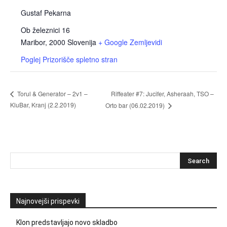
Gustaf Pekarna
Ob železnici 16
Maribor
,
2000
Slovenija
+ Google Zemljevidi
Poglej Prizorišče spletno stran
Riffeater #7: Jucifer, Asheraah, TSO –
Torul & Generator – 2v1 –
KluBar, Kranj (2.2.2019)
Orto bar (06.02.2019)
Najnovejši prispevki
Klon predstavljajo novo skladbo