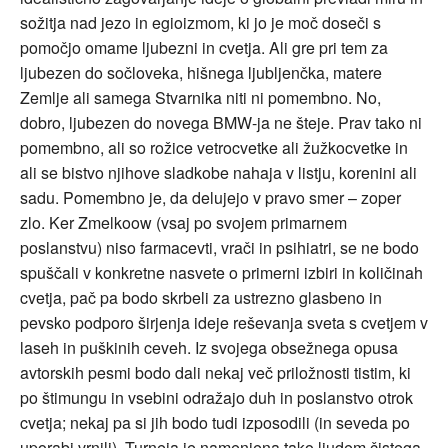
sožitja nad jezo in egioizmom, ki jo je moč doseči s
pomočjo omame ljubezni in cvetja. Ali gre pri tem za
ljubezen do sočloveka, hišnega ljubljenčka, matere
Zemlje ali samega Stvarnika niti ni pomembno. No,
dobro, ljubezen do novega BMW-ja ne šteje. Prav tako ni
pomembno, ali so rožice vetrocvetke ali žužkocvetke in
ali se bistvo njihove sladkobe nahaja v listju, korenini ali
sadu. Pomembno je, da delujejo v pravo smer – zoper
zlo. Ker Zmelkoow (vsaj po svojem primarnem
poslanstvu) niso farmacevti, vrači in psihiatri, se ne bodo
spuščali v konkretne nasvete o primerni izbiri in količinah
cvetja, pač pa bodo skrbeli za ustrezno glasbeno in
pevsko podporo širjenja ideje reševanja sveta s cvetjem v
laseh in puškinih ceveh. Iz svojega obsežnega opusa
avtorskih pesmi bodo dali nekaj več priložnosti tistim, ki
po štimungu in vsebini odražajo duh in poslanstvo otrok
cvetja; nekaj pa si jih bodo tudi izposodili (in seveda po
uporabi vrnili). Turneja je namenjena tako ljudem čistega