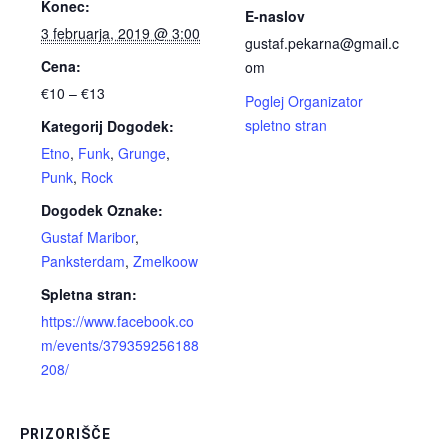
Konec:
E-naslov
3 februarja, 2019 @ 3:00
gustaf.pekarna@gmail.c
Cena:
om
€10 – €13
Poglej Organizator
spletno stran
Kategorij Dogodek:
Etno
,
Funk
,
Grunge
,
Punk
,
Rock
Dogodek Oznake:
Gustaf Maribor
,
Panksterdam
,
Zmelkoow
Spletna stran:
https://www.facebook.co
m/events/379359256188
208/
PRIZORIŠČE