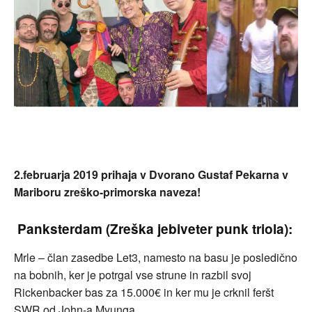
2.februarja 2019 prihaja v Dvorano Gustaf Pekarna v
Mariboru zreško-primorska naveza!
Panksterdam (Zreška jebiveter punk triola):
Mrle – član zasedbe Let3, namesto na basu je posledično
na bobnih, ker je potrgal vse strune in razbil svoj
Rickenbacker bas za 15.000€ in ker mu je crknil feršt
SWR od John-a Myunga.