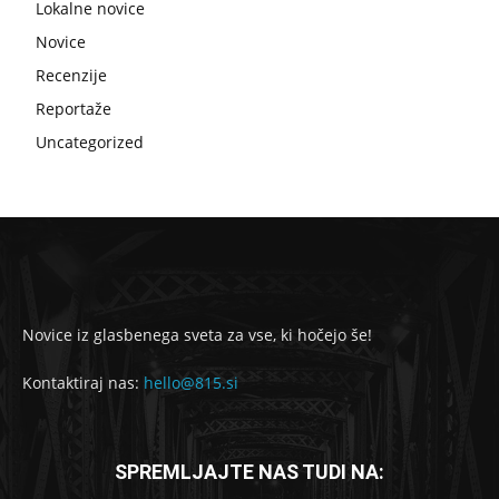
Lokalne novice
Novice
Recenzije
Reportaže
Uncategorized
Novice iz glasbenega sveta za vse, ki hočejo še!
Kontaktiraj nas:
hello@815.si
SPREMLJAJTE NAS TUDI NA: