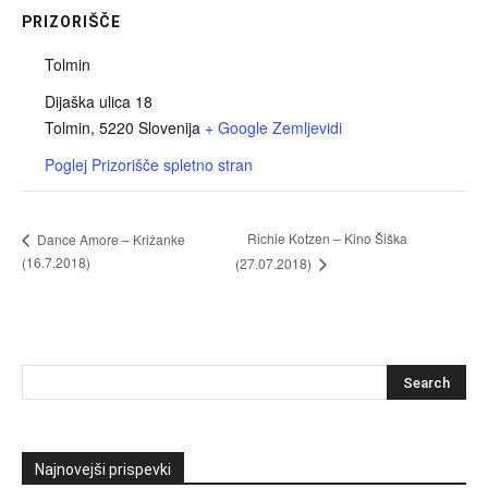
PRIZORIŠČE
Tolmin
Dijaška ulica 18
Tolmin
,
5220
Slovenija
+ Google Zemljevidi
Poglej Prizorišče spletno stran
Richie Kotzen – Kino Šiška
Dance Amore – Križanke
(16.7.2018)
(27.07.2018)
Najnovejši prispevki