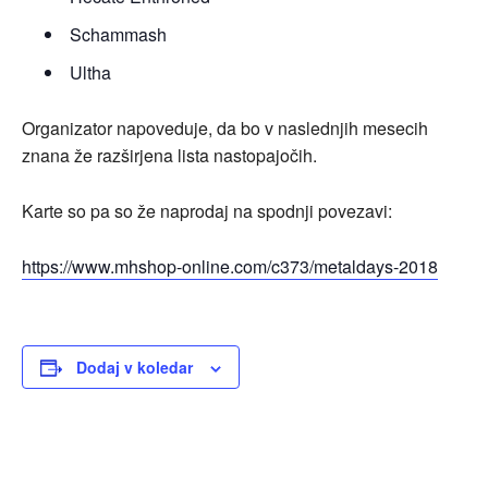
Schammash
Ultha
Organizator napoveduje, da bo v naslednjih mesecih
znana že razširjena lista nastopajočih.
Karte so pa so že naprodaj na spodnji povezavi:
https://www.mhshop-online.com/c373/metaldays-2018
Dodaj v koledar