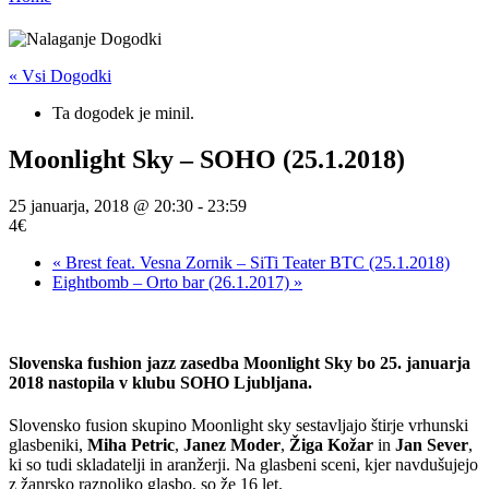
« Vsi Dogodki
Ta dogodek je minil.
Moonlight Sky – SOHO (25.1.2018)
25 januarja, 2018 @ 20:30
-
23:59
4€
«
Brest feat. Vesna Zornik – SiTi Teater BTC (25.1.2018)
Eightbomb – Orto bar (26.1.2017)
»
Slovenska fushion jazz zasedba
Moonlight Sky
bo 25. januarja
2018 nastopila v klubu
SOHO Ljubljana
.
Slovensko fusion skupino Moonlight sky sestavljajo štirje vrhunski
glasbeniki,
Miha Petric
,
Janez Moder
,
Žiga Kožar
in
Jan Sever
,
ki so tudi skladatelji in aranžerji. Na glasbeni sceni, kjer navdušujejo
z žanrsko raznoliko glasbo, so že 16 let.