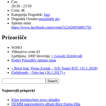
Čas:
20:30 - 23:59
Cena:
4€
Kategorija Dogodek:
Jazz
Dogodek Oznake:
moonlight sky
Spletna stran:
https://www.facebook.com/events/522426054801792
Prizorišče
SOHO
Vilharjeva cesta 43
Ljubljana
,
1000
Slovenija
+ Google Zemljevidi
Poglej Prizorišče spletno stran
«
Brest feat. Vesna Zornik – SiTi Teater BTC (25.1.2018)
Eightbomb – Orto bar (26.1.2017)
»
Najnovejši prispevki
Klon predstavljajo novo skladbo
DEMM napovedujejo album Brez Enega Hita