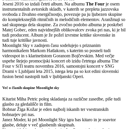
Jeseni 2016 so izdali četrti album. Na albumu
The Four
je osem
instrumentalnih avtorskih skladb, v katerih se prepleta jazzovska
svoboda z živahno energičnostjo, povezuje pa ju ljubezen skupine
do kompleksnejših ritmičnih in melodičnih elementov. Aranžmaji so
sad skupnega dela skupine. Za zvočno podobo albuma je poskrbel
Matej Gobec, eden najvidnejših oblikovalcev zvoka pri nas, ki je bil
tudi producent. Album je že požel izvrstne kritike slovenske in
tudi
tuje kritiške javnosti.
Moonlight Sky v zadnjem času sodelujejo s priznanim
harmonikašem Markom Hatlakom, s katerim so posneli tudi
videospot in s klarinetistom Goranom Bojčevskim. Med večje
uspehe štejejo promocijski koncert ob izidu četrtega albuma The
Four v SiTi teatru novembra 2016, samostojni koncert v SNG
Drami v Ljubljani leta 2015, istega leta pa so kot edini slovenski
fusion bend nastopili tudi v ljubljanski Operi.
Več o članih skupine Moonlight sky
Kitarist Miha Petric poleg skladanja za različne zasedbe, piše tudi
glasbo za gledališče in film.
Bobnar Žiga Kožar je eden najbolj iskanih ter vsestranskih
bobnarjev pri nas.
Janez Moder, ki pri Moonlight Sky igra bas kitaro in je soavtor
glasbe, deluje v več glasbenih skupinah.