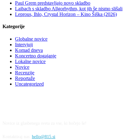
Paul Grem predstavljajo novo skladbo
Laibach s skladbo Allgorhythm, kot jih še nismo slišali
Leprous, Ihlo, Crystal Horizon – Kino Šiška (2026)
Kategorije
Globalne novice
Intervjuji
Komad dneva
Koncertno dogajanje
Lokalne novice
Novice
Recenzije
Reportaže
Uncategorized
Novice iz glasbenega sveta za vse, ki hočejo še!
Kontaktiraj nas:
hello@815.si