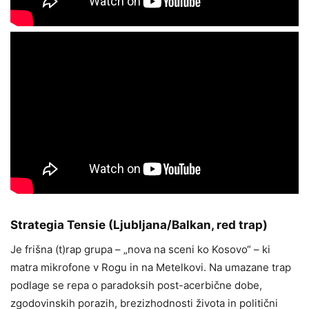
Strategia Tensie (Ljubljana/Balkan, red trap)
Je frišna (t)rap grupa – „nova na sceni ko Kosovo“ – ki
matra mikrofone v Rogu in na Metelkovi. Na umazane trap
podlage se repa o paradoksih post-acerbične dobe,
zgodovinskih porazih, brezizhodnosti života in politični