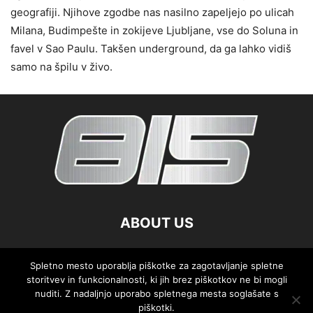
geografiji. Njihove zgodbe nas nasilno zapeljejo po ulicah
Milana, Budimpešte in zokijeve Ljubljane, vse do Soluna in
favel v Sao Paulu. Takšen underground, da ga lahko vidiš
samo na špilu v živo.
ABOUT US
FOLLOW US
Spletno mesto uporablja piškotke za zagotavljanje spletne
storitvev in funkcionalnosti, ki jih brez piškotkov ne bi mogli
nuditi. Z nadaljnjo uporabo spletnega mesta soglašate s
piškotki.