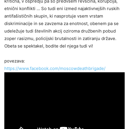
kritična, v ospredju pa so predvsem revščina, korupcija,
etnični konflikti … So tudi eni izmed najaktivnejših ruskih
antifašističnih skupin, ki nasprotuje vsem vrstam
diskriminacije in se zavzema za enotnost, obenem pa se
udeležuje tudi številnih akcij oziroma družbenih pobud
zoper rasizmu, policijski brutalnosti in zatiranju države.
Obeta se spektakel, bodite del njega tudi vi!
povezava:
https://www.facebook.com/moscowdeathbrigade/