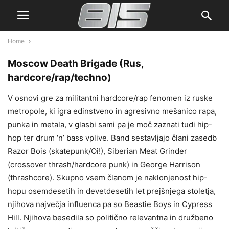
Home
Moscow Death Brigade
(Rus,
hardcore/rap/techno)
V osnovi gre za militantni hardcore/rap fenomen iz ruske
metropole, ki igra edinstveno in agresivno mešanico rapa,
punka in metala, v glasbi sami pa je moč zaznati tudi hip-
hop ter drum ‘n’ bass vplive. Band sestavljajo člani zasedb
Razor Bois (skatepunk/Oi!), Siberian Meat Grinder
(crossover thrash/hardcore punk) in George Harrison
(thrashcore). Skupno vsem članom je naklonjenost hip-
hopu osemdesetih in devetdesetih let prejšnjega stoletja,
njihova največja influenca pa so Beastie Boys in Cypress
Hill. Njihova besedila so politično relevantna in družbeno