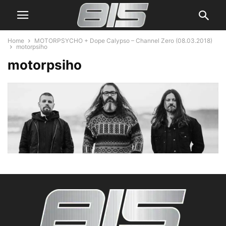
Home
MOTORPSYCHO + Dope Calypso – Channel Zero (08.03.2018)
motorpsiho
motorpsiho