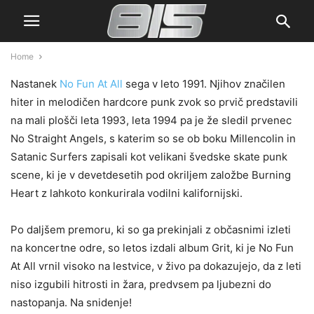
Home
Nastanek
No Fun At All
sega v leto 1991. Njihov značilen
hiter in melodičen hardcore punk zvok so prvič predstavili
na mali plošči leta 1993, leta 1994 pa je že sledil prvenec
No Straight Angels, s katerim so se ob boku Millencolin in
Satanic Surfers zapisali kot velikani švedske skate punk
scene, ki je v devetdesetih pod okriljem založbe Burning
Heart z lahkoto konkurirala vodilni kalifornijski.
Po daljšem premoru, ki so ga prekinjali z občasnimi izleti
na koncertne odre, so letos izdali album Grit, ki je No Fun
At All vrnil visoko na lestvice, v živo pa dokazujejo, da z leti
niso izgubili hitrosti in žara, predvsem pa ljubezni do
nastopanja. Na snidenje!