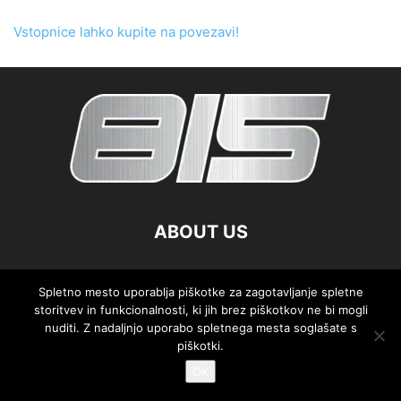
Vstopnice lahko kupite na povezavi!
ABOUT US
FOLLOW US
Spletno mesto uporablja piškotke za zagotavljanje spletne
storitvev in funkcionalnosti, ki jih brez piškotkov ne bi mogli
nuditi. Z nadaljnjo uporabo spletnega mesta soglašate s
piškotki.
©
OK