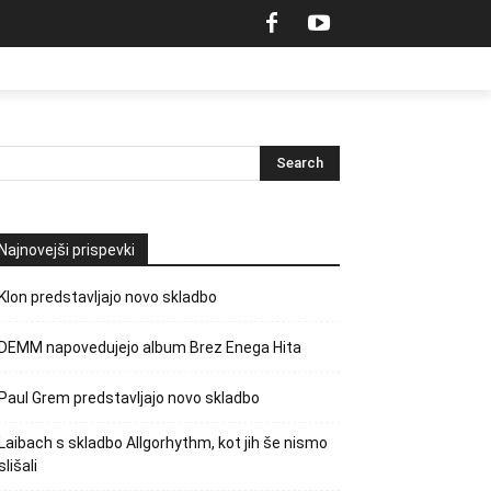
Najnovejši prispevki
Klon predstavljajo novo skladbo
DEMM napovedujejo album Brez Enega Hita
Paul Grem predstavljajo novo skladbo
Laibach s skladbo Allgorhythm, kot jih še nismo
slišali