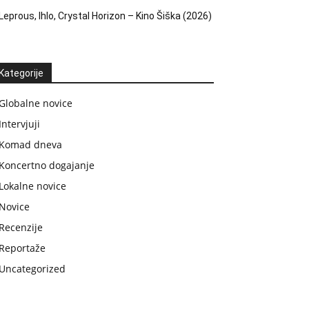
Leprous, Ihlo, Crystal Horizon – Kino Šiška (2026)
Kategorije
Globalne novice
Intervjuji
Komad dneva
Koncertno dogajanje
Lokalne novice
Novice
Recenzije
Reportaže
Uncategorized