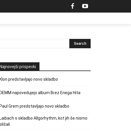
Najnovejši prispevki
Klon predstavljajo novo skladbo
DEMM napovedujejo album Brez Enega Hita
Paul Grem predstavljajo novo skladbo
Laibach s skladbo Allgorhythm, kot jih še nismo
slišali