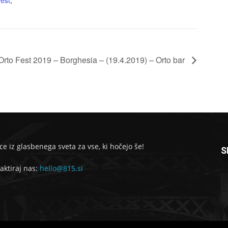
fest
,
Orto Fest 2019 – Borghesia – (19.4.2019) – Orto bar
ce iz glasbenega sveta za vse, ki hočejo še!
S
aktiraj nas:
hello@815.si