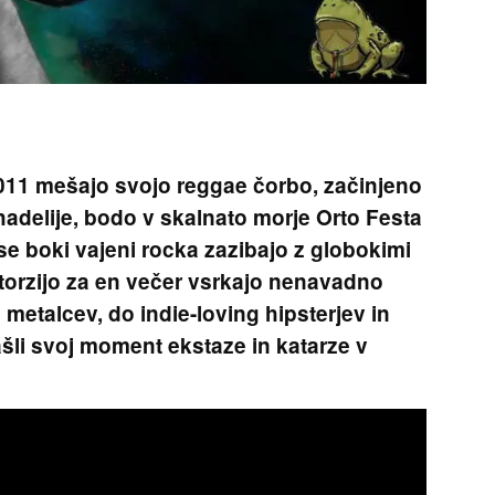
 2011 mešajo svojo reggae čorbo, začinjeno
delije, bodo v skalnato morje Orto Festa
 se boki vajeni rocka zazibajo z globokimi
torzijo za en večer vsrkajo nenavadno
metalcev, do indie-loving hipsterjev in
ašli svoj moment ekstaze in katarze v