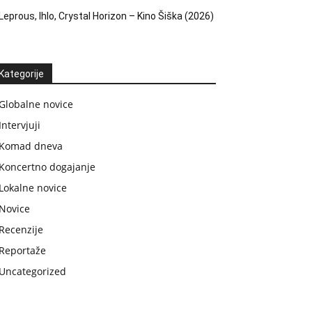
Leprous, Ihlo, Crystal Horizon – Kino Šiška (2026)
Kategorije
Globalne novice
Intervjuji
Komad dneva
Koncertno dogajanje
Lokalne novice
Novice
Recenzije
Reportaže
Uncategorized