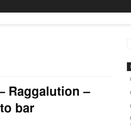
– Raggalution –
rto bar