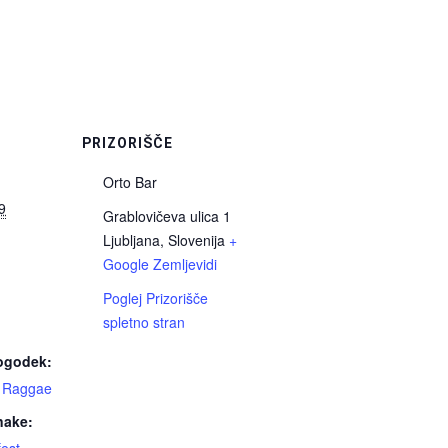
I
PRIZORIŠČE
Orto Bar
9
Grablovičeva ulica 1
Ljubljana
,
Slovenija
+
Google Zemljevidi
Poglej Prizorišče
spletno stran
Dogodek:
,
Raggae
nake: