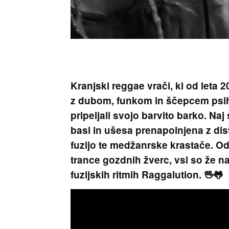
Kranjski reggae vrači, ki od leta
z dubom, funkom in ščepcem psiha
pripeljali svojo barvito barko. Naj
basi in ušesa prenapolnjena z dis
fuzijo te medžanrske krastače. Od 
trance gozdnih žverc, vsi so že n
fuzijskih ritmih Raggalution. 🖖🐸