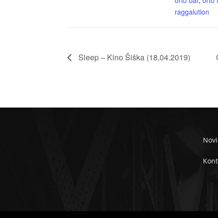
orto bar
,
orto 
raggalution
Sleep – Kino Šiška (18.04.2019)
Novi
Kont