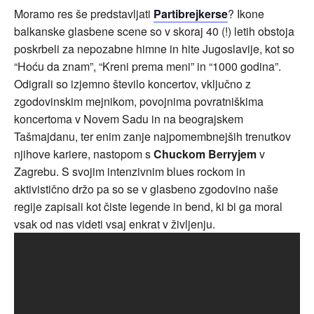
Moramo res še predstavljati
Partibrejkerse
? Ikone
balkanske glasbene scene so v skoraj 40 (!) letih obstoja
poskrbeli za nepozabne himne in hite Jugoslavije, kot so
“Hoću da znam”, “Kreni prema meni” in “1000 godina”.
Odigrali so izjemno število koncertov, vključno z
zgodovinskim mejnikom, povojnima povratniškima
koncertoma v Novem Sadu in na beograjskem
Tašmajdanu, ter enim zanje najpomembnejših trenutkov
njihove kariere, nastopom s
Chuckom Berryjem
v
Zagrebu. S svojim intenzivnim blues rockom in
aktivistično držo pa so se v glasbeno zgodovino naše
regije zapisali kot čiste legende in bend, ki bi ga moral
vsak od nas videti vsaj enkrat v življenju.