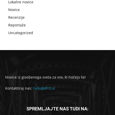
Lokalne novice
Novice
Recenzije
Reportaže
Uncategorized
Novice iz glasbenega sveta za vse, ki hočejo še!
Kontaktiraj nas:
hello@815.si
SPREMLJAJTE NAS TUDI NA: