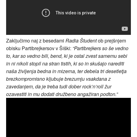
Zaključimo naj z besedami
Radia Študent
ob prejšnjem
obisku Partibrejkersov v Šiški:
“Partibrejkers so še vedno
to, kar so vedno bili, bend, ki je ostal zvest samemu sebi
in ni nikoli stopil na stran tistih, ki so in skušajo narediti
naša življenja bedna in mizerna, ter debela tri desetletja
brezkompromisno kljubuje brezumju vsakdana z
zavedanjem, da je treba tudi dober rock’n’roll žur
ozavestiti in mu dodati družbeno angažiran podton.”