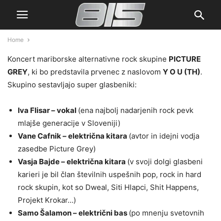
Home
Koncert mariborske alternativne rock skupine
PICTURE
GREY
, ki bo predstavila prvenec z naslovom
Y O U (TH)
.
Skupino sestavljajo super glasbeniki:
Iva Flisar – vokal
(ena najbolj nadarjenih rock pevk
mlajše generacije v Sloveniji)
Vane Cafnik – električna kitara
(avtor in idejni vodja
zasedbe Picture Grey)
Vasja Bajde – električna kitara
(v svoji dolgi glasbeni
karieri je bil član številnih uspešnih pop, rock in hard
rock skupin, kot so Dweal, Siti Hlapci, Shit Happens,
Projekt Krokar…)
Samo Šalamon – električni bas
(po mnenju svetovnih