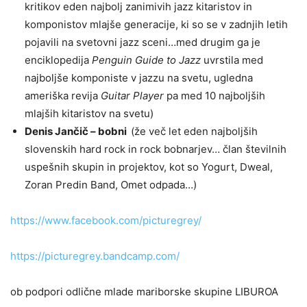
kritikov eden najbolj zanimivih jazz kitaristov in
komponistov mlajše generacije, ki so se v zadnjih letih
pojavili na svetovni jazz sceni…med drugim ga je
enciklopedija
Penguin Guide to Jazz
uvrstila med
najboljše komponiste v jazzu na svetu, ugledna
ameriška revija
Guitar Player
pa med 10 najboljših
mlajših kitaristov na svetu)
Denis Jančič – bobni
(že več let eden najboljših
slovenskih hard rock in rock bobnarjev… član številnih
uspešnih skupin in projektov, kot so Yogurt, Dweal,
Zoran Predin Band, Omet odpada…)
https://www.facebook.com/picturegrey/
https://picturegrey.bandcamp.com/
ob podpori odlične mlade mariborske skupine LIBUROA