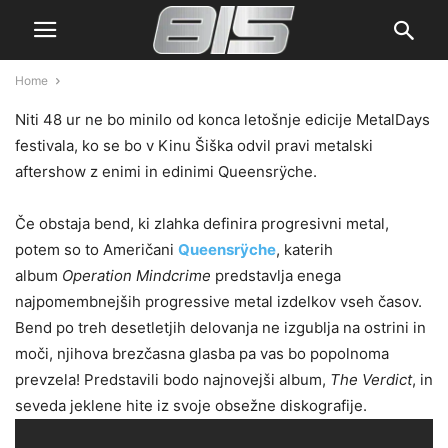
Home
Niti 48 ur ne bo minilo od konca letošnje edicije MetalDays
festivala, ko se bo v Kinu Šiška odvil pravi metalski
aftershow z enimi in edinimi Queensrÿche.
Če obstaja bend, ki zlahka definira progresivni metal,
potem so to Američani
Queensrÿche
, katerih
album
Operation Mindcrime
predstavlja enega
najpomembnejših progressive metal izdelkov vseh časov.
Bend po treh desetletjih delovanja ne izgublja na ostrini in
moči, njihova brezčasna glasba pa vas bo popolnoma
prevzela! Predstavili bodo najnovejši album,
The Verdict
, in
seveda jeklene hite iz svoje obsežne diskografije.