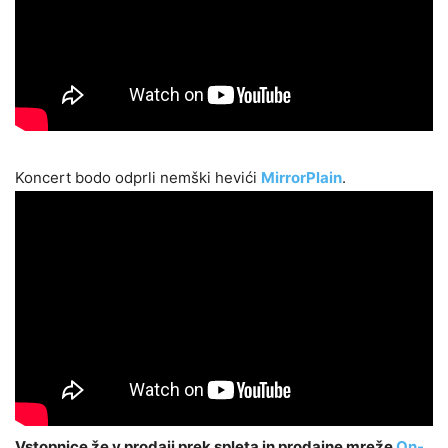
Koncert bodo odprli nemški hevići
MirrorPlain
.
Vstopnice že v prodaji prek spleta in prodajne mreže
On-