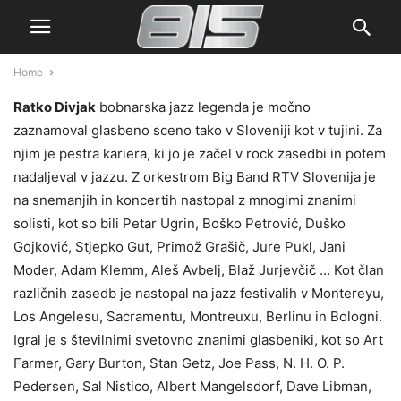
Home
Ratko Divjak
bobnarska jazz legenda je močno
zaznamoval glasbeno sceno tako v Sloveniji kot v tujini. Za
njim je pestra kariera, ki jo je začel v rock zasedbi in potem
nadaljeval v jazzu. Z orkestrom Big Band RTV Slovenija je
na snemanjih in koncertih nastopal z mnogimi znanimi
solisti, kot so bili Petar Ugrin, Boško Petrović, Duško
Gojković, Stjepko Gut, Primož Grašič, Jure Pukl, Jani
Moder, Adam Klemm, Aleš Avbelj, Blaž Jurjevčič … Kot član
različnih zasedb je nastopal na jazz festivalih v Montereyu,
Los Angelesu, Sacramentu, Montreuxu, Berlinu in Bologni.
Igral je s številnimi svetovno znanimi glasbeniki, kot so Art
Farmer, Gary Burton, Stan Getz, Joe Pass, N. H. O. P.
Pedersen, Sal Nistico, Albert Mangelsdorf, Dave Libman,