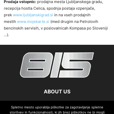
Prodaja vstopnic:
prodajna mesta Ljubljanskega gradu,
recepcija hostla Celica, spodnja postaja vzpenjače,
prek
www.ljubljanskigrad.si
in na vseh prodajnih
mestih
www.mojekarte.si
(med drugim na Petrolovih
bencinskih servisih, v poslovalnicah Kompasa po Sloveniji
…).
ABOUT US
FOLLOW US
Spletno mesto uporablja piškotke za zagotavljanje spletne
storitvev in funkcionalnosti, ki jih brez piškotkov ne bi mogli