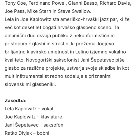
Tony Coe, Ferdinand Powel, Gianni Basso, Richard Davis,
Joe Pass, Mike Stern in Steve Swallow.
Lela in Joe Kaplowitz sta ameriško-hrvaški jazz par, ki že
več kot deset let bogati hrvaško glasbeno sceno. Ta
dinamični duo osvaja publiko z nekonformističnim
pristopom k glasbi in strastjo, ki prežema Joejevo
briljantno klavirsko umetnost in Lelino izjemno vokalno
kvaliteto. Novogoriški saksofonist Jani Šepetavec piše
glasbo za različne projekte, ustvarja svoje skladbe in kot
multiinštrumentalist redno sodeluje s priznanimi
slovenskimi glasbeniki.
Zasedba:
Lela Kaplowitz – vokal
Joe Kaplowitz – klaviature
Jani Šepetavec – saksofon
Ratko Divjak – bobni