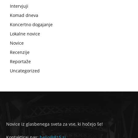
Intervjuji
Komad dneva
Koncertno dogajanje
Lokalne novice
Novice
Recenzije
Reportaže
Uncategorized
Novice iz glasbenega sveta za vse, ki hočejo še!
Kontaktiraj nas:
hello@815.si