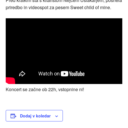
Pred kratkim sta s kitaristom Nejcem Ušlakarjem, posnela
priredbo in videospot za pesem Sweet child of mine.
Koncert se začne ob 22h, vstopnine ni!
Dodaj v koledar