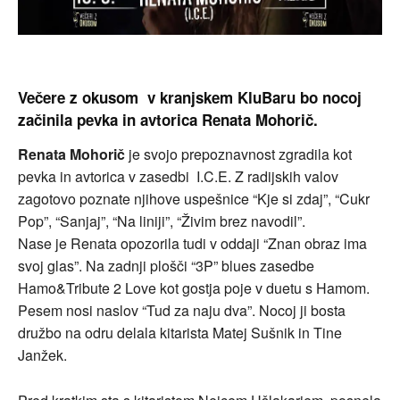
Večere z okusom v kranjskem KluBaru bo nocoj
začinila pevka in avtorica Renata Mohorič.
Renata Mohorič
je svojo prepoznavnost zgradila kot
pevka in avtorica v zasedbi I.C.E. Z radijskih valov
zagotovo poznate njihove uspešnice “Kje si zdaj”, “Cukr
Pop”, “Sanjaj”, “Na liniji”, “Živim brez navodil”.
Nase je Renata opozorila tudi v oddaji “Znan obraz ima
svoj glas”. Na zadnji plošči “3P” blues zasedbe
Hamo&Tribute 2 Love kot gostja poje v duetu s Hamom.
Pesem nosi naslov “Tud za naju dva”. Nocoj ji bosta
družbo na odru delala kitarista Matej Sušnik in Tine
Janžek.