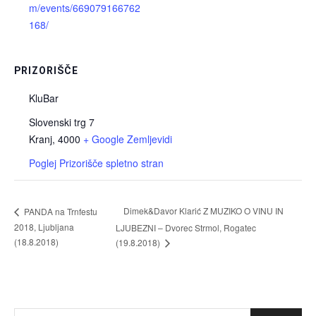
m/events/669079166762
168/
PRIZORIŠČE
KluBar
Slovenski trg 7
Kranj
,
4000
+ Google Zemljevidi
Poglej Prizorišče spletno stran
Dimek&Davor Klarić Z MUZIKO O VINU IN
PANDA na Trnfestu
2018, Ljubljana
LJUBEZNI – Dvorec Strmol, Rogatec
(18.8.2018)
(19.8.2018)