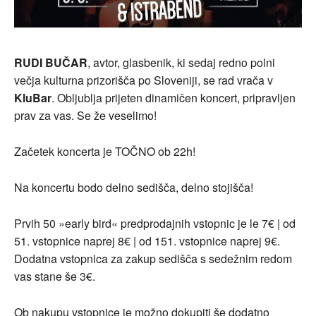
RUDI BUČAR
, avtor, glasbenik, ki sedaj redno polni
večja kulturna prizorišča po Sloveniji, se rad vrača v
KluBar
. Obljublja prijeten dinamičen koncert, pripravljen
prav za vas. Se že veselimo!
Začetek koncerta je TOČNO ob 22h!
Na koncertu bodo delno sedišča, delno stojišča!
Prvih 50 »early bird« predprodajnih vstopnic je le 7€ | od
51. vstopnice naprej 8€ | od 151. vstopnice naprej 9€.
Dodatna vstopnica za zakup sedišča s sedežnim redom
vas stane še 3€.
Ob nakupu vstopnice je možno dokupiti še dodatno