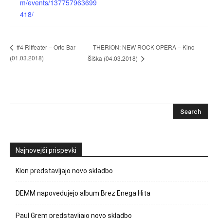
m/events/137757963699
418/
THERION: NEW ROCK OPERA – Kino
#4 Riffeater – Orto Bar
(01.03.2018)
Šiška (04.03.2018)
Najnovejši prispevki
Klon predstavljajo novo skladbo
DEMM napovedujejo album Brez Enega Hita
Paul Grem predstavljajo novo skladbo