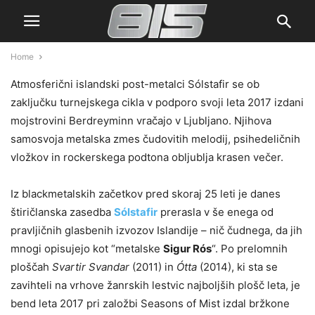
Home
Atmosferični islandski post-metalci Sólstafir se ob
zaključku turnejskega cikla v podporo svoji leta 2017 izdani
mojstrovini Berdreyminn vračajo v Ljubljano. Njihova
samosvoja metalska zmes čudovitih melodij, psihedeličnih
vložkov in rockerskega podtona obljublja krasen večer.
Iz blackmetalskih začetkov pred skoraj 25 leti je danes
štiričlanska zasedba
Sólstafir
prerasla v še enega od
pravljičnih glasbenih izvozov Islandije – nič čudnega, da jih
mnogi opisujejo kot “metalske
Sigur Rós
“. Po prelomnih
ploščah
Svartir Svandar
(2011) in
Ótta
(2014), ki sta se
zavihteli na vrhove žanrskih lestvic najboljših plošč leta, je
bend leta 2017 pri založbi Seasons of Mist izdal bržkone