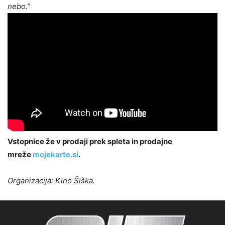
nebo.”
Vstopnice že v prodaji prek spleta in prodajne
mreže
mojekarte.si
.
Organizacija: Kino Šiška.