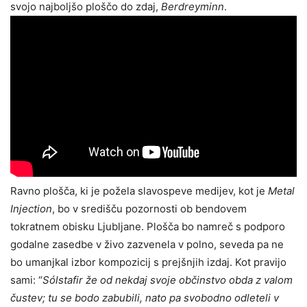
svojo najboljšo ploščo do zdaj,
Berdreyminn
.
Ravno plošča, ki je požela slavospeve medijev, kot je
Metal
Injection
, bo v središču pozornosti ob bendovem
tokratnem obisku Ljubljane. Plošča bo namreč s podporo
godalne zasedbe v živo zazvenela v polno, seveda pa ne
bo umanjkal izbor kompozicij s prejšnjih izdaj. Kot pravijo
sami: “
Sólstafir že od nekdaj svoje občinstvo obda z valom
čustev; tu se bodo zabubili, nato pa svobodno odleteli v