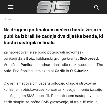
Home
Na drugem polfinalnem večeru bosta žirija in
publika izbrali še zadnja dva dijaška benda, ki
bosta nastopila v finalu
Za napredovanje se bodo potegovali novomeški
pankerji
Jaja Bojz
, ljubljanski grunge kvartet
Sickbreed
,
Vrhničani
Panika
in mednarodna indie rock zasedba In The
Attic. Prvi finalistki sta skupini
Garlik
in
O.K.
Junior
.
O dveh zmagovalcih večera odločajo glasovi strokovne
komisije in obiskovalcev koncerta, ki svoje mnenje izrazijo
s pošiljanjem SMS sporočil. Po končanem nastopu vseh
štirih skupin se začne SMS glasovanje, ki traja 15 minut,