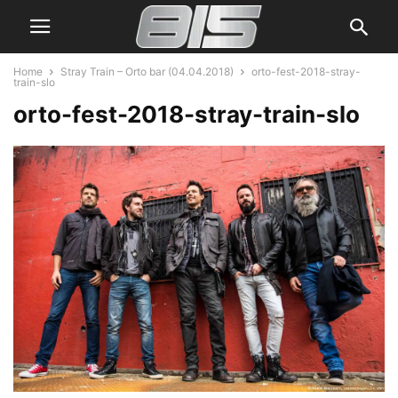
Home
Stray Train – Orto bar (04.04.2018)
orto-fest-2018-stray-
train-slo
orto-fest-2018-stray-train-slo