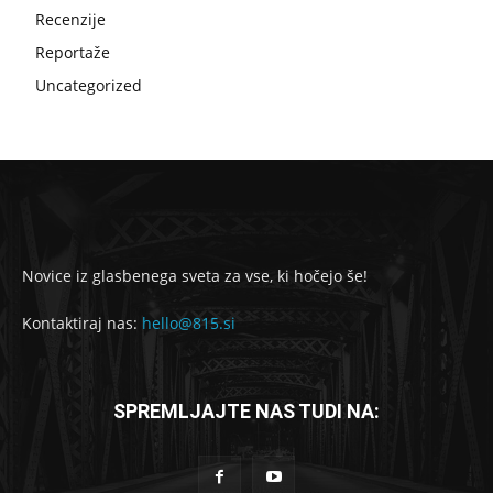
Recenzije
Reportaže
Uncategorized
Novice iz glasbenega sveta za vse, ki hočejo še!
Kontaktiraj nas:
hello@815.si
SPREMLJAJTE NAS TUDI NA: