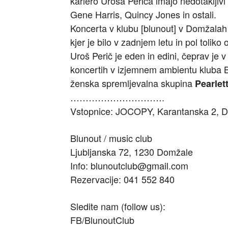
kariero Uroša Periča imajo nedotakljivi
Gene Harris, Quincy Jones in ostali.
Koncerta v klubu [blunout] v Domžalah
kjer je bilo v zadnjem letu in pol toliko
Uroš Perič je eden in edini, čeprav je
koncertih v izjemnem ambientu kluba Bl
ženska spremljevalna skupina
Pearlet
………………………….
Vstopnice: JOCOPY, Karantanska 2, D
Blunout / music club
Ljubljanska 72, 1230 Domžale
Info: blunoutclub@gmail.com
Rezervacije: 041 552 840
Sledite nam (follow us):
FB/BlunoutClub