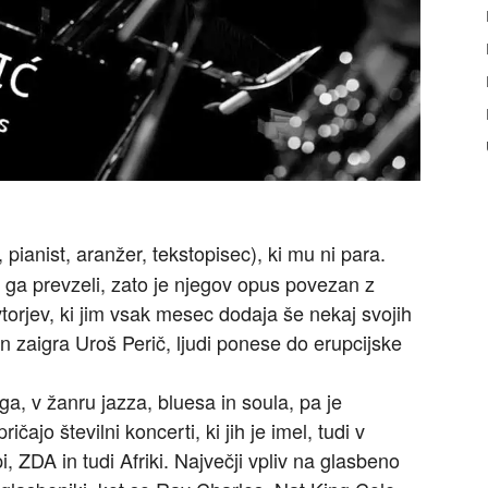
pianist, aranžer, tekstopisec), ki mu ni para.
o ga prevzeli, zato je njegov opus povezan z
vtorjev, ki jim vsak mesec dodaja še nekaj svojih
n zaigra Uroš Perič, ljudi ponese do erupcijske
a, v žanru jazza, bluesa in soula, pa je
ičajo številni koncerti, ki jih je imel, tudi v
, ZDA in tudi Afriki. Največji vpliv na glasbeno