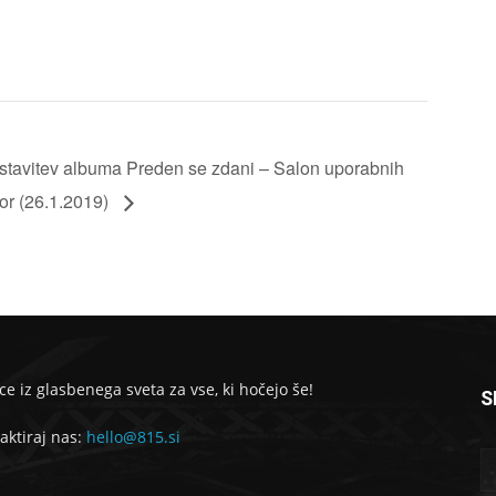
dstavitev albuma Preden se zdani – Salon uporabnih
or (26.1.2019)
ce iz glasbenega sveta za vse, ki hočejo še!
S
aktiraj nas:
hello@815.si