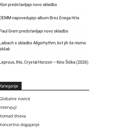
Klon predstavljajo novo skladbo
DEMM napovedujejo album Brez Enega Hita
Paul Grem predstavljajo novo skladbo
Laibach s skladbo Allgorhythm, kot jih še nismo
slišali
Leprous, Ihlo, Crystal Horizon – Kino Šiška (2026)
Kategorije
Globalne novice
Intervjuji
Komad dneva
Koncertno dogajanje