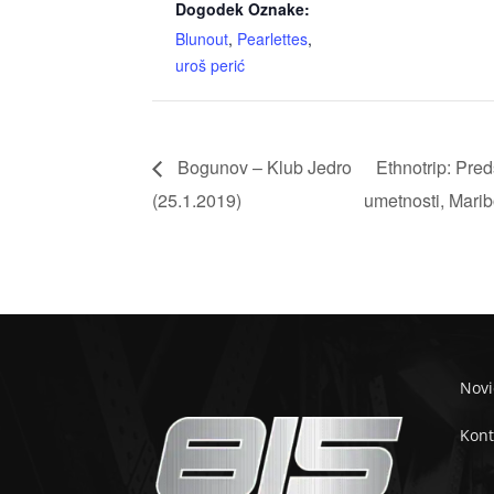
Dogodek Oznake:
Blunout
,
Pearlettes
,
uroš perić
Bogunov – Klub Jedro
Ethnotrip: Pre
(25.1.2019)
umetnosti, Marib
Novi
Kont