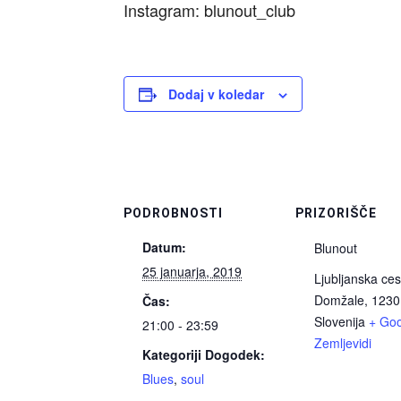
Instagram: blunout_club
Dodaj v koledar
PODROBNOSTI
PRIZORIŠČE
Datum:
Blunout
25 januarja, 2019
Ljubljanska ces
Domžale
,
1230
Čas:
Slovenija
+ Go
21:00 - 23:59
Zemljevidi
Kategoriji Dogodek:
Blues
,
soul