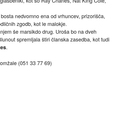
 glasbeniki, kot so Ray Charles, Nat King Cole,
 bosta nedvomno ena od vrhuncev, prizorišča,
 odličnih zgodb, kot le malokje.
 v njem še marsikdo drug. Uroša bo na dveh
unout spremljala štiri članska zasedba, kot tudi
.
tes
omžale (051 33 77 69)