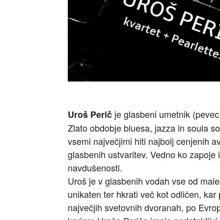
je glasbeni umetnik (pevec, 
Uroš Perič
Zlato obdobje bluesa, jazza in soula s
vsemi največjimi hiti najbolj cenjenih a
glasbenih ustvaritev. Vedno ko zapoje i
navdušenosti.
Uroš je v glasbenih vodah vse od maleg
unikaten ter hkrati več kot odličen, kar pr
največjih svetovnih dvoranah, po Evropi