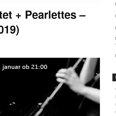
tet + Pearlettes –
019)