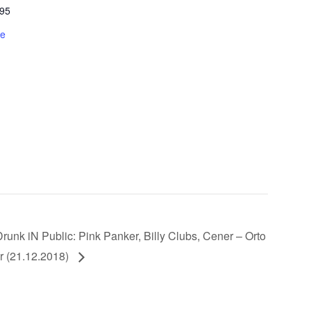
 95
če
Drunk iN Public: Pink Panker, Billy Clubs, Cener – Orto
r (21.12.2018)