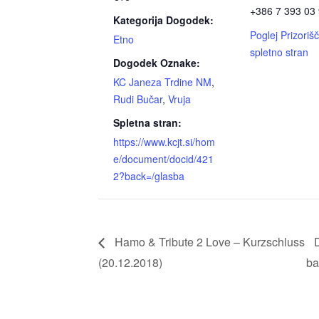
+386 7 393 03
Kategorija Dogodek:
Poglej Prizoriš
Etno
spletno stran
Dogodek Oznake:
KC Janeza Trdine NM
,
Rudi Bučar
,
Vruja
Spletna stran:
https://www.kcjt.si/hom
e/document/docid/421
2?back=/glasba
Hamo & Tribute 2 Love – Kurzschluss
(20.12.2018)
ba