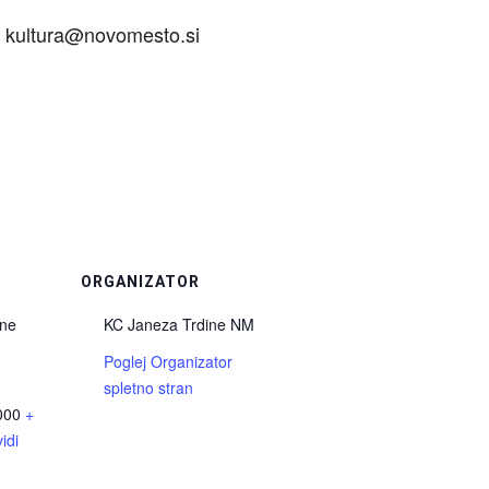
li kultura@novomesto.si
ORGANIZATOR
ine
KC Janeza Trdine NM
Poglej Organizator
spletno stran
000
+
idi