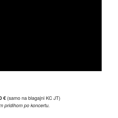
(samo na blagajni KC JT)
0 €
im pridihom po koncertu.