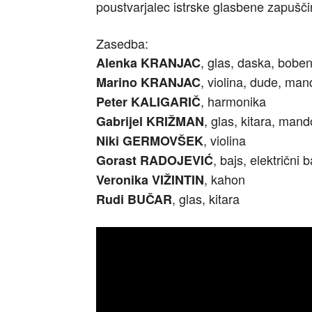
poustvarjalec istrske glasbene zapušči
Zasedba:
, glas, daska, bobe
Alenka KRANJAC
, violina, dude, man
Marino KRANJAC
, harmonika
Peter KALIGARIČ
, glas, kitara, mand
Gabrijel KRIŽMAN
, violina
Niki GERMOVŠEK
, bajs, električni 
Gorast RADOJEVIĆ
, kahon
Veronika VIŽINTIN
, glas, kitara
Rudi BUČAR