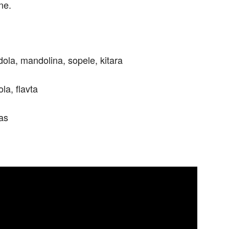
ne.
n
dola, mandolina, sopele, kitara
ola, flavta
bas