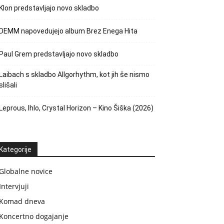
Klon predstavljajo novo skladbo
DEMM napovedujejo album Brez Enega Hita
Paul Grem predstavljajo novo skladbo
Laibach s skladbo Allgorhythm, kot jih še nismo
slišali
Leprous, Ihlo, Crystal Horizon – Kino Šiška (2026)
Kategorije
Globalne novice
Intervjuji
Komad dneva
Koncertno dogajanje