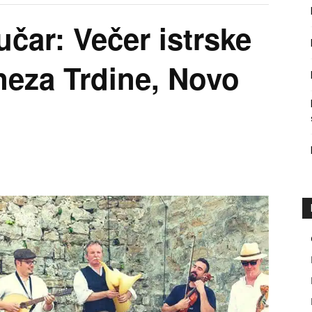
učar: Večer istrske
neza Trdine, Novo