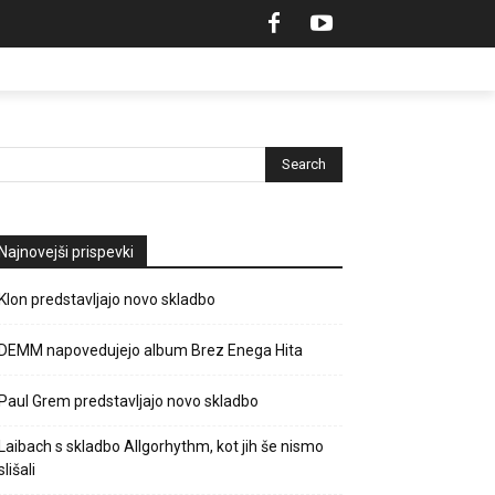
Najnovejši prispevki
Klon predstavljajo novo skladbo
DEMM napovedujejo album Brez Enega Hita
Paul Grem predstavljajo novo skladbo
Laibach s skladbo Allgorhythm, kot jih še nismo
slišali